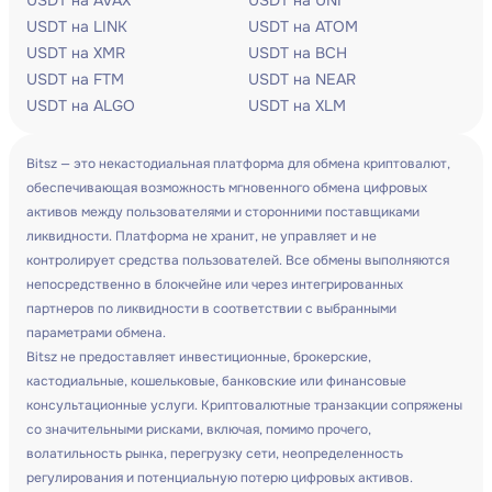
USDT на AVAX
USDT на UNI
USDT на LINK
USDT на ATOM
USDT на XMR
USDT на BCH
USDT на FTM
USDT на NEAR
USDT на ALGO
USDT на XLM
Bitsz — это некастодиальная платформа для обмена криптовалют,
обеспечивающая возможность мгновенного обмена цифровых
активов между пользователями и сторонними поставщиками
ликвидности. Платформа не хранит, не управляет и не
контролирует средства пользователей. Все обмены выполняются
непосредственно в блокчейне или через интегрированных
партнеров по ликвидности в соответствии с выбранными
параметрами обмена.
Bitsz не предоставляет инвестиционные, брокерские,
кастодиальные, кошельковые, банковские или финансовые
консультационные услуги. Криптовалютные транзакции сопряжены
со значительными рисками, включая, помимо прочего,
волатильность рынка, перегрузку сети, неопределенность
регулирования и потенциальную потерю цифровых активов.