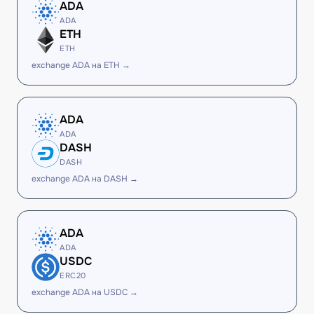
ADA
ADA
ETH
ETH
exchange ADA на ETH →
ADA
ADA
DASH
DASH
exchange ADA на DASH →
ADA
ADA
USDC
ERC20
exchange ADA на USDC →