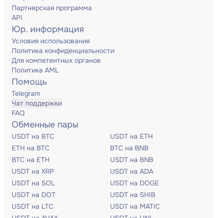
Партнерская программа
API
Юр. информация
Условия использования
Политика конфиденциальности
Для компетентных органов
Политика AML
Помощь
Telegram
Чат поддержки
FAQ
Обменные пары
USDT на BTC
USDT на ETH
ETH на BTC
BTC на BNB
BTC на ETH
USDT на BNB
USDT на XRP
USDT на ADA
USDT на SOL
USDT на DOGE
USDT на DOT
USDT на SHIB
USDT на LTC
USDT на MATIC