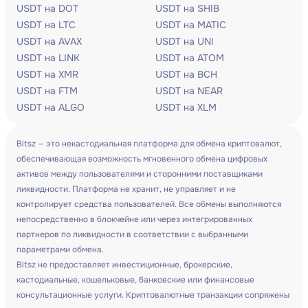
USDT на DOT
USDT на SHIB
USDT на LTC
USDT на MATIC
USDT на AVAX
USDT на UNI
USDT на LINK
USDT на ATOM
USDT на XMR
USDT на BCH
USDT на FTM
USDT на NEAR
USDT на ALGO
USDT на XLM
Bitsz — это некастодиальная платформа для обмена криптовалют,
обеспечивающая возможность мгновенного обмена цифровых
активов между пользователями и сторонними поставщиками
ликвидности. Платформа не хранит, не управляет и не
контролирует средства пользователей. Все обмены выполняются
непосредственно в блокчейне или через интегрированных
партнеров по ликвидности в соответствии с выбранными
параметрами обмена.
Bitsz не предоставляет инвестиционные, брокерские,
кастодиальные, кошельковые, банковские или финансовые
консультационные услуги. Криптовалютные транзакции сопряжены