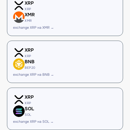
XRP
XRP
XMR
XMR
exchange XRP на XMR →
XRP
XRP
BNB
BEP20
exchange XRP на BNB →
XRP
XRP
SOL
SOL
exchange XRP на SOL →