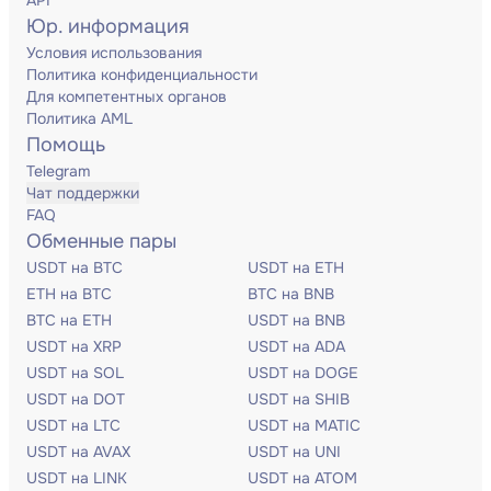
API
Юр. информация
Условия использования
Политика конфиденциальности
Для компетентных органов
Политика AML
Помощь
Telegram
Чат поддержки
FAQ
Обменные пары
USDT на BTC
USDT на ETH
ETH на BTC
BTC на BNB
BTC на ETH
USDT на BNB
USDT на XRP
USDT на ADA
USDT на SOL
USDT на DOGE
USDT на DOT
USDT на SHIB
USDT на LTC
USDT на MATIC
USDT на AVAX
USDT на UNI
USDT на LINK
USDT на ATOM