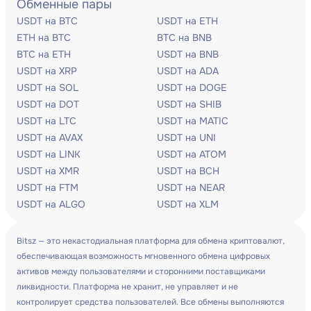
Обменные пары
USDT на BTC
USDT на ETH
ETH на BTC
BTC на BNB
BTC на ETH
USDT на BNB
USDT на XRP
USDT на ADA
USDT на SOL
USDT на DOGE
USDT на DOT
USDT на SHIB
USDT на LTC
USDT на MATIC
USDT на AVAX
USDT на UNI
USDT на LINK
USDT на ATOM
USDT на XMR
USDT на BCH
USDT на FTM
USDT на NEAR
USDT на ALGO
USDT на XLM
Bitsz — это некастодиальная платформа для обмена криптовалют,
обеспечивающая возможность мгновенного обмена цифровых
активов между пользователями и сторонними поставщиками
ликвидности. Платформа не хранит, не управляет и не
контролирует средства пользователей. Все обмены выполняются