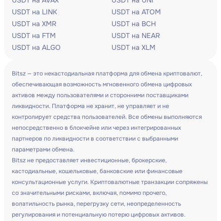
USDT на AVAX
USDT на UNI
USDT на LINK
USDT на ATOM
USDT на XMR
USDT на BCH
USDT на FTM
USDT на NEAR
USDT на ALGO
USDT на XLM
Bitsz — это некастодиальная платформа для обмена криптовалют,
обеспечивающая возможность мгновенного обмена цифровых
активов между пользователями и сторонними поставщиками
ликвидности. Платформа не хранит, не управляет и не
контролирует средства пользователей. Все обмены выполняются
непосредственно в блокчейне или через интегрированных
партнеров по ликвидности в соответствии с выбранными
параметрами обмена.
Bitsz не предоставляет инвестиционные, брокерские,
кастодиальные, кошельковые, банковские или финансовые
консультационные услуги. Криптовалютные транзакции сопряжены
со значительными рисками, включая, помимо прочего,
волатильность рынка, перегрузку сети, неопределенность
регулирования и потенциальную потерю цифровых активов.