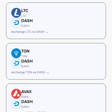
LTC
LTC
DASH
DASH
exchange LTC на DASH →
TON
TON
DASH
DASH
exchange TON на DASH →
AVAX
AVAX
DASH
DASH