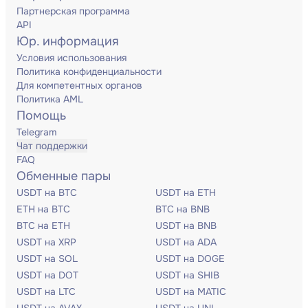
Партнерская программа
API
Юр. информация
Условия использования
Политика конфиденциальности
Для компетентных органов
Политика AML
Помощь
Telegram
Чат поддержки
FAQ
Обменные пары
USDT на BTC
USDT на ETH
ETH на BTC
BTC на BNB
BTC на ETH
USDT на BNB
USDT на XRP
USDT на ADA
USDT на SOL
USDT на DOGE
USDT на DOT
USDT на SHIB
USDT на LTC
USDT на MATIC