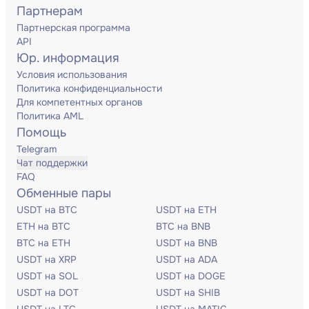
Партнерам
Партнерская программа
API
Юр. информация
Условия использования
Политика конфиденциальности
Для компетентных органов
Политика AML
Помощь
Telegram
Чат поддержки
FAQ
Обменные пары
USDT на BTC
USDT на ETH
ETH на BTC
BTC на BNB
BTC на ETH
USDT на BNB
USDT на XRP
USDT на ADA
USDT на SOL
USDT на DOGE
USDT на DOT
USDT на SHIB