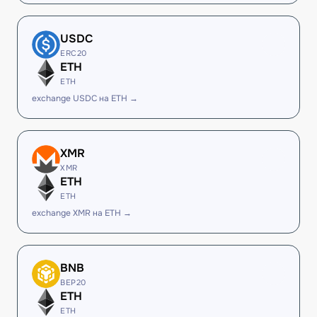
USDC
ERC20
ETH
ETH
exchange USDC на ETH →
XMR
XMR
ETH
ETH
exchange XMR на ETH →
BNB
BEP20
ETH
ETH