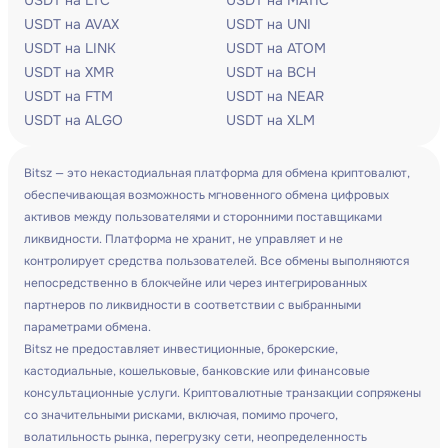
USDT на LTC
USDT на MATIC
USDT на AVAX
USDT на UNI
USDT на LINK
USDT на ATOM
USDT на XMR
USDT на BCH
USDT на FTM
USDT на NEAR
USDT на ALGO
USDT на XLM
Bitsz — это некастодиальная платформа для обмена криптовалют,
обеспечивающая возможность мгновенного обмена цифровых
активов между пользователями и сторонними поставщиками
ликвидности. Платформа не хранит, не управляет и не
контролирует средства пользователей. Все обмены выполняются
непосредственно в блокчейне или через интегрированных
партнеров по ликвидности в соответствии с выбранными
параметрами обмена.
Bitsz не предоставляет инвестиционные, брокерские,
кастодиальные, кошельковые, банковские или финансовые
консультационные услуги. Криптовалютные транзакции сопряжены
со значительными рисками, включая, помимо прочего,
волатильность рынка, перегрузку сети, неопределенность