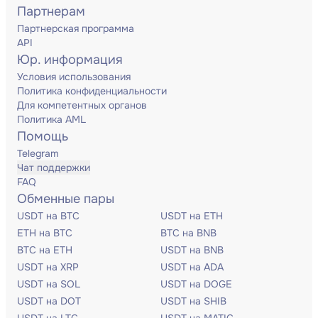
Партнерам
Партнерская программа
API
Юр. информация
Условия использования
Политика конфиденциальности
Для компетентных органов
Политика AML
Помощь
Telegram
Чат поддержки
FAQ
Обменные пары
USDT на BTC
USDT на ETH
ETH на BTC
BTC на BNB
BTC на ETH
USDT на BNB
USDT на XRP
USDT на ADA
USDT на SOL
USDT на DOGE
USDT на DOT
USDT на SHIB