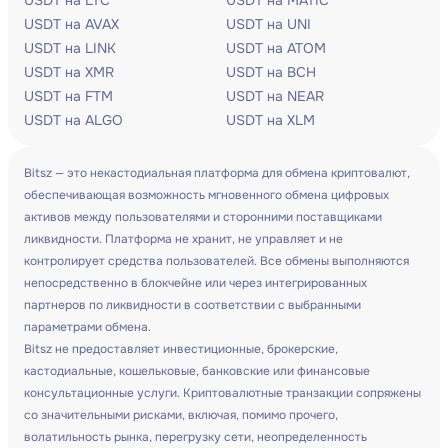
USDT на LTC
USDT на MATIC
USDT на AVAX
USDT на UNI
USDT на LINK
USDT на ATOM
USDT на XMR
USDT на BCH
USDT на FTM
USDT на NEAR
USDT на ALGO
USDT на XLM
Bitsz — это некастодиальная платформа для обмена криптовалют,
обеспечивающая возможность мгновенного обмена цифровых
активов между пользователями и сторонними поставщиками
ликвидности. Платформа не хранит, не управляет и не
контролирует средства пользователей. Все обмены выполняются
непосредственно в блокчейне или через интегрированных
партнеров по ликвидности в соответствии с выбранными
параметрами обмена.
Bitsz не предоставляет инвестиционные, брокерские,
кастодиальные, кошельковые, банковские или финансовые
консультационные услуги. Криптовалютные транзакции сопряжены
со значительными рисками, включая, помимо прочего,
волатильность рынка, перегрузку сети, неопределенность