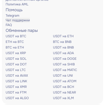
Политика AML
Помощь
Telegram
Чат поддержки
FAQ
Обменные пары
USDT на BTC
USDT на ETH
ETH на BTC
BTC на BNB
BTC на ETH
USDT на BNB
USDT на XRP
USDT на ADA
USDT на SOL
USDT на DOGE
USDT на DOT
USDT на SHIB
USDT на LTC
USDT на MATIC
USDT на AVAX
USDT на UNI
USDT на LINK
USDT на ATOM
USDT на XMR
USDT на BCH
USDT на FTM
USDT на NEAR
USDT на ALGO
USDT на XLM