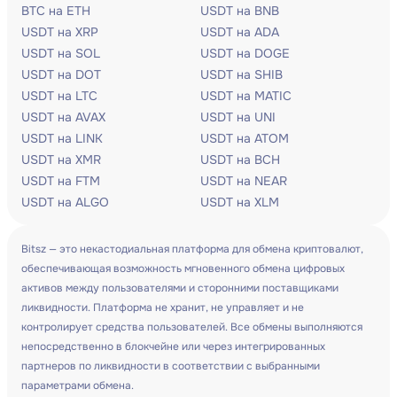
BTC на ETH
USDT на BNB
USDT на XRP
USDT на ADA
USDT на SOL
USDT на DOGE
USDT на DOT
USDT на SHIB
USDT на LTC
USDT на MATIC
USDT на AVAX
USDT на UNI
USDT на LINK
USDT на ATOM
USDT на XMR
USDT на BCH
USDT на FTM
USDT на NEAR
USDT на ALGO
USDT на XLM
Bitsz — это некастодиальная платформа для обмена криптовалют,
обеспечивающая возможность мгновенного обмена цифровых
активов между пользователями и сторонними поставщиками
ликвидности. Платформа не хранит, не управляет и не
контролирует средства пользователей. Все обмены выполняются
непосредственно в блокчейне или через интегрированных
партнеров по ликвидности в соответствии с выбранными
параметрами обмена.