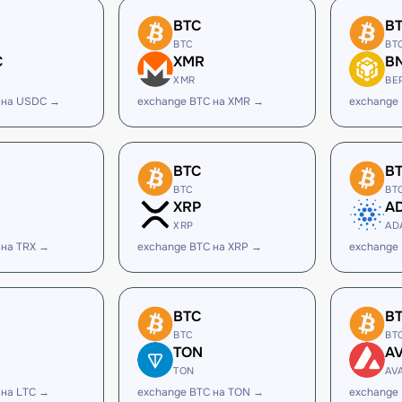
BTC
B
BTC
BT
C
XMR
B
XMR
BE
 на USDC →
exchange BTC на XMR →
exchange
BTC
B
BTC
BT
XRP
A
XRP
AD
 на TRX →
exchange BTC на XRP →
exchange
BTC
B
BTC
BT
TON
A
TON
AV
 на LTC →
exchange BTC на TON →
exchange