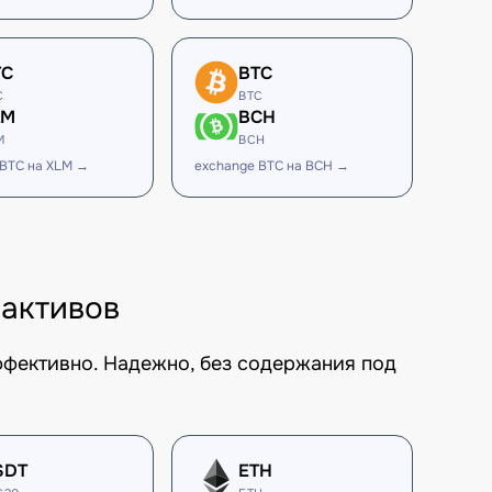
TC
BTC
C
BTC
LM
BCH
M
BCH
 BTC на XLM →
exchange BTC на BCH →
 активов
ффективно. Надежно, без содержания под
SDT
ETH