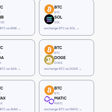
TC
BTC
C
BTC
NB
SOL
P20
SOL
 BTC на BNB →
exchange BTC на SOL →
TC
BTC
C
BTC
DA
DOGE
A
DOGE
 BTC на ADA →
exchange BTC на DOGE →
TC
BTC
C
BTC
VAX
MATIC
AX
MATIC
 BTC на AVAX →
exchange BTC на MATIC →