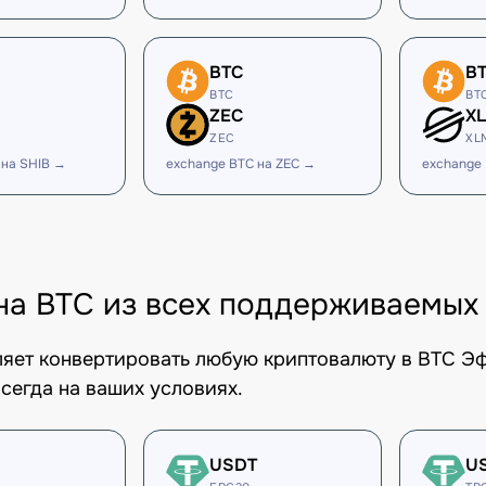
BTC
B
BTC
BT
ZEC
X
ZEC
XL
 на SHIB →
exchange BTC на ZEC →
exchange
на BTC из всех поддерживаемых
оляет конвертировать любую криптовалюту в BTC Э
сегда на ваших условиях.
USDT
U