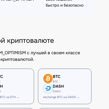
быстро и безопасно
й криптовалюте
M_OPTIMISM с лучшей в своем классе
 криптовалютой.
TC
BTC
C
BTC
TH
DASH
H
DASH
 BTC на ETH →
exchange BTC на DASH →