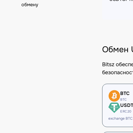
обмену
Обмен 
Bitsz обес
безопаснос
BTC
BTC
USD
ERC20
exchange BTC