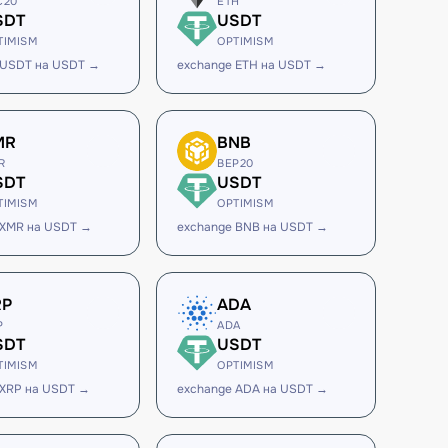
C20
ETH
SDT
USDT
TIMISM
OPTIMISM
 USDT на USDT →
exchange ETH на USDT →
MR
BNB
R
BEP20
SDT
USDT
TIMISM
OPTIMISM
 XMR на USDT →
exchange BNB на USDT →
RP
ADA
P
ADA
SDT
USDT
TIMISM
OPTIMISM
 XRP на USDT →
exchange ADA на USDT →