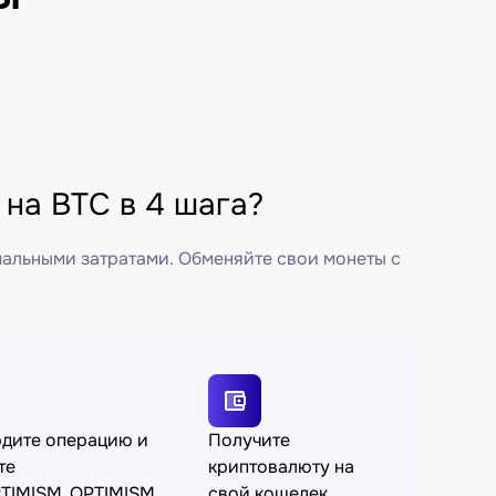
на BTC в 4 шага?
мальными затратами. Обменяйте свои монеты с
дите операцию и
Получите
те
криптовалюту на
TIMISM_OPTIMISM
свой кошелек