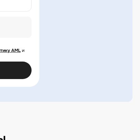
тику AML
и
ы