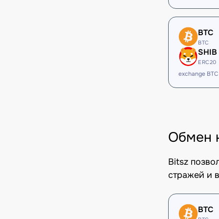
BTC
BTC
SHIB
ERC20
exchange BTC
Обмен 
Bitsz позв
стражей и в
BTC