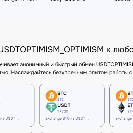
USDTOPTIMISM_OPTIMISM к любо
печивает анонимный и быстрый обмен USDTOPTIMIS
тью. Наслаждайтесь безупречным опытом работы с
BTC
B
BTC
BT
T
USDT
E
TRC20
ET
 на USDT →
exchange BTC на USDT →
exchange