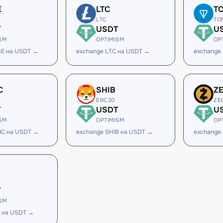
E
LTC
T
LTC
TO
T
USDT
U
SM
OPTIMISM
OP
GE на USDT →
exchange LTC на USDT →
exchange
C
SHIB
Z
ERC20
ZE
T
USDT
U
SM
OPTIMISM
OP
IC на USDT →
exchange SHIB на USDT →
exchange
T
SM
 на USDT →