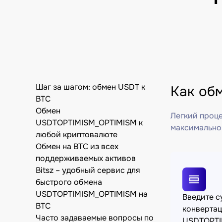
Шаг за шагом: обмен USDT к
Как об
BTC
Обмен
Легкий проце
USDTOPTIMISM_OPTIMISM к
максимально
любой криптовалюте
Обмен на BTC из всех
поддерживаемых активов
Bitsz – удобный сервис для
быстрого обмена
USDTOPTIMISM_OPTIMISM на
Введите 
BTC
конверта
Часто задаваемые вопросы по
USDTOPTI