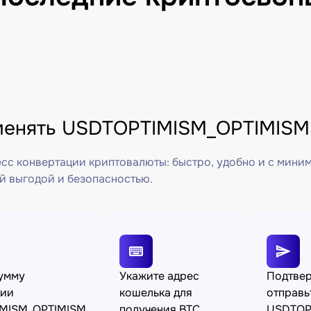
менять USDTOPTIMISM_OPTIMISM 
сс конвертации криптовалюты: быстро, удобно и с мини
й выгодой и безопасностью.
сумму
Укажите адрес
Подтвер
ции
кошелька для
отправь
MISM_OPTIMISM
получения BTC
USDTOP