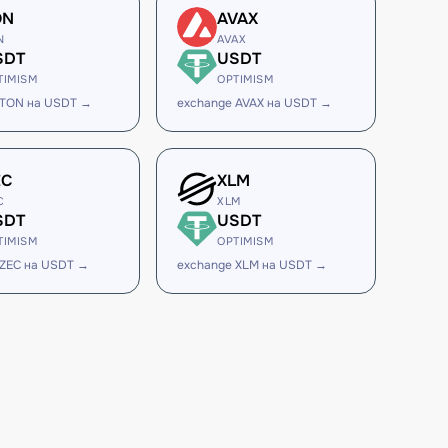
ON
AVAX
N
AVAX
SDT
USDT
TIMISM
OPTIMISM
 TON на USDT →
exchange AVAX на USDT →
EC
XLM
C
XLM
SDT
USDT
TIMISM
OPTIMISM
 ZEC на USDT →
exchange XLM на USDT →