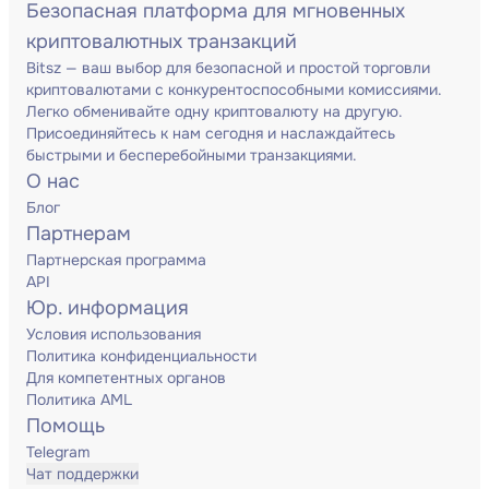
Безопасная платформа для мгновенных
криптовалютных транзакций
Bitsz — ваш выбор для безопасной и простой торговли
криптовалютами с конкурентоспособными комиссиями.
Легко обменивайте одну криптовалюту на другую.
Присоединяйтесь к нам сегодня и наслаждайтесь
быстрыми и бесперебойными транзакциями.
О нас
Блог
Партнерам
Партнерская программа
API
Юр. информация
Условия использования
Политика конфиденциальности
Для компетентных органов
Политика AML
Помощь
Telegram
Чат поддержки