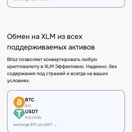
Обмен на XLM из всех
поддерживаемых активов
Bitsz позволяет конвертировать любую
криптовалюту в XLM Эффективно. Надежно, без
содержания под стражей и всегда на ваших
условиях.
BTC
BTC
USDT
POLYGON
exchange BTC на USDT →