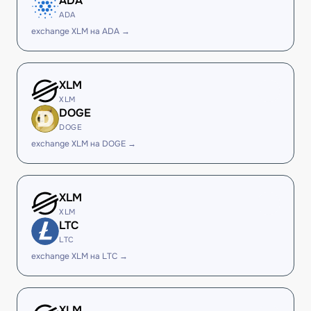
ADA
ADA
exchange XLM на ADA →
XLM
XLM
DOGE
DOGE
exchange XLM на DOGE →
XLM
XLM
LTC
LTC
exchange XLM на LTC →
XLM