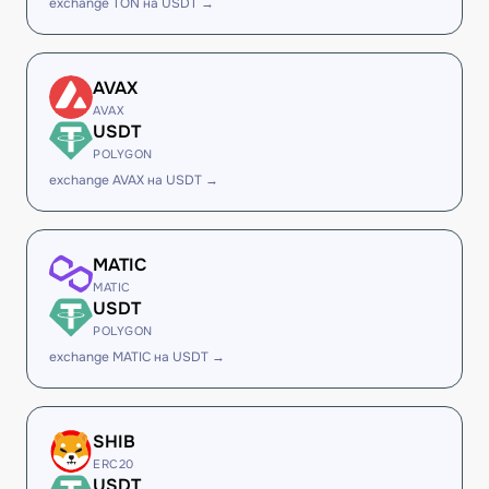
exchange TON на USDT →
AVAX
AVAX
USDT
POLYGON
exchange AVAX на USDT →
MATIC
MATIC
USDT
POLYGON
exchange MATIC на USDT →
SHIB
ERC20
USDT