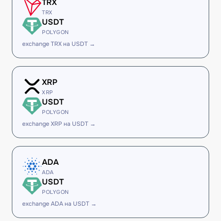
TRX
TRX
USDT
POLYGON
exchange TRX на USDT →
XRP
XRP
USDT
POLYGON
exchange XRP на USDT →
ADA
ADA
USDT
POLYGON
exchange ADA на USDT →