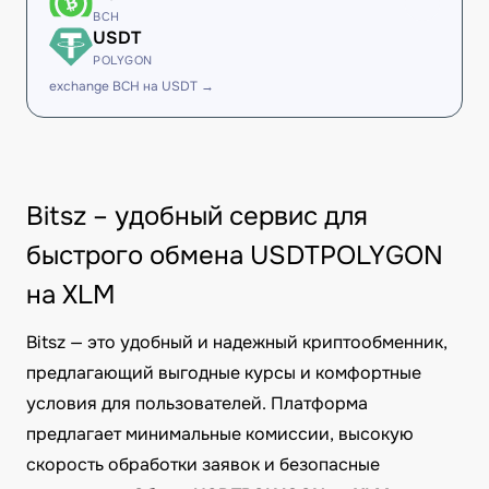
BCH
USDT
POLYGON
exchange BCH на USDT →
Bitsz – удобный сервис для
быстрого обмена USDTPOLYGON
на XLM
Bitsz — это удобный и надежный криптообменник,
предлагающий выгодные курсы и комфортные
условия для пользователей. Платформа
предлагает минимальные комиссии, высокую
скорость обработки заявок и безопасные