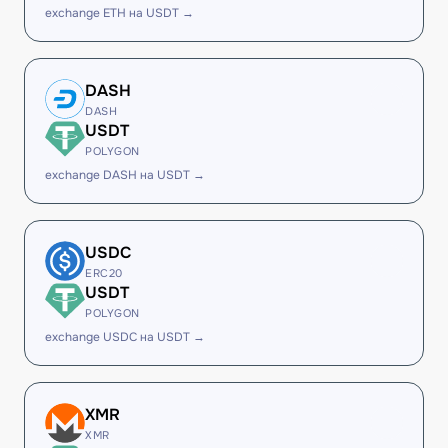
exchange ETH на USDT →
DASH
DASH
USDT
POLYGON
exchange DASH на USDT →
USDC
ERC20
USDT
POLYGON
exchange USDC на USDT →
XMR
XMR