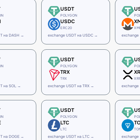
T
USDT
U
ON
POLYGON
PO
H
USDC
X
ERC20
XM
DT на DASH →
exchange USDT на USDC →
exchange
T
USDT
U
ON
POLYGON
PO
TRX
X
TRX
XR
T на SOL →
exchange USDT на TRX →
exchange
T
USDT
U
ON
POLYGON
PO
E
LTC
T
LTC
TO
DT на DOGE →
exchange USDT на LTC →
exchange