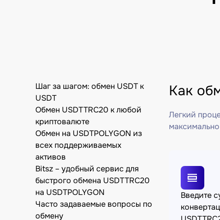
Шаг за шагом: обмен USDT к
Как об
USDT
Обмен USDTTRC20 к любой
Легкий проце
криптовалюте
максимально
Обмен на USDTPOLYGON из
всех поддерживаемых
активов
Bitsz – удобный сервис для
быстрого обмена USDTTRC20
на USDTPOLYGON
Введите 
Часто задаваемые вопросы по
конверта
обмену
USDTTRC