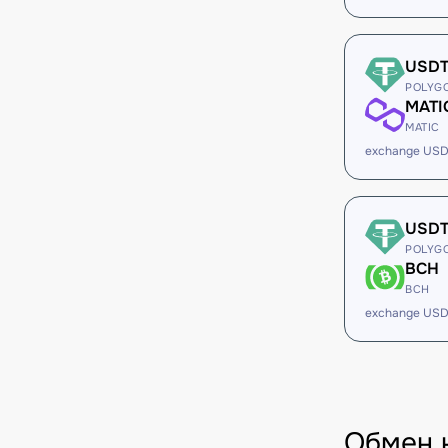
USD
POLYG
MATI
MATIC
exchange USD
USD
POLYG
BCH
BCH
exchange USD
Обмен 