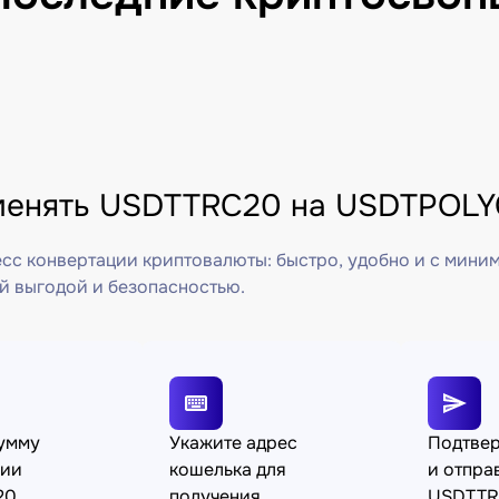
менять USDTTRC20 на USDTPOLY
сс конвертации криптовалюты: быстро, удобно и с мини
й выгодой и безопасностью.
сумму
Укажите адрес
Подтве
ции
кошелька для
и отпра
20
получения
USDTTR