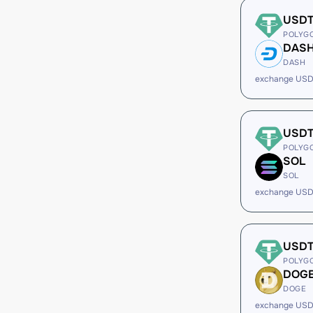
USD
POLYG
DAS
DASH
exchange US
USD
POLYG
SOL
SOL
exchange USD
USD
POLYG
DOG
DOGE
exchange US