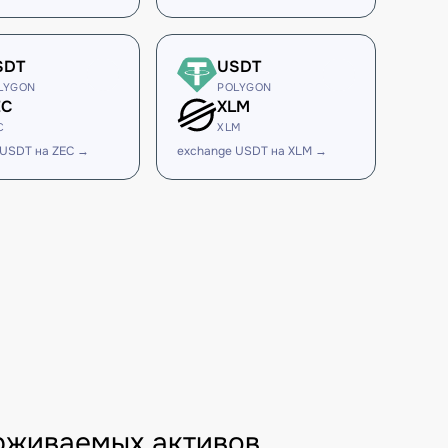
SDT
USDT
LYGON
POLYGON
EC
XLM
C
XLM
 USDT на ZEC →
exchange USDT на XLM →
рживаемых активов