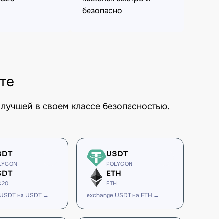
безопасно
те
лучшей в своем классе безопасностью.
SDT
USDT
LYGON
POLYGON
SDT
ETH
C20
ETH
 USDT на USDT →
exchange USDT на ETH →