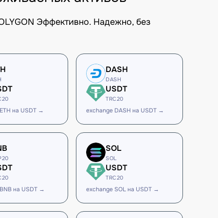
POLYGON Эффективно. Надежно, без
TH
DASH
H
DASH
SDT
USDT
C20
TRC20
 ETH на USDT →
exchange DASH на USDT →
NB
SOL
P20
SOL
SDT
USDT
C20
TRC20
 BNB на USDT →
exchange SOL на USDT →