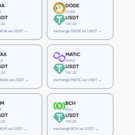
DA
DOGE
A
DOGE
SDT
USDT
C20
TRC20
 ADA на USDT →
exchange DOGE на USDT →
VAX
MATIC
AX
MATIC
SDT
USDT
C20
TRC20
 AVAX на USDT →
exchange MATIC на USDT →
LM
BCH
M
BCH
SDT
USDT
C20
TRC20
 XLM на USDT →
exchange BCH на USDT →