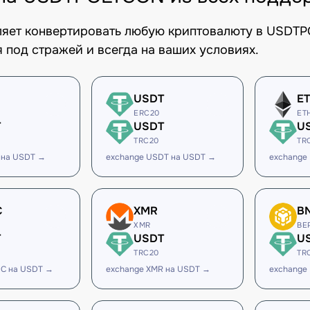
оляет конвертировать любую криптовалюту в USDT
 под стражей и всегда на ваших условиях.
USDT
E
ERC20
ET
T
USDT
U
TRC20
TR
 на USDT →
exchange USDT на USDT →
exchange
C
XMR
B
XMR
BE
T
USDT
U
TRC20
TR
DC на USDT →
exchange XMR на USDT →
exchange