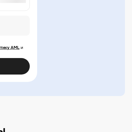
тику AML
и
ы