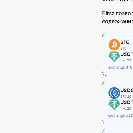
Bitsz позв
содержания
BTC
BTC
USD
TRC20
exchange BTC
USD
ERC20
USD
TRC20
exchange US