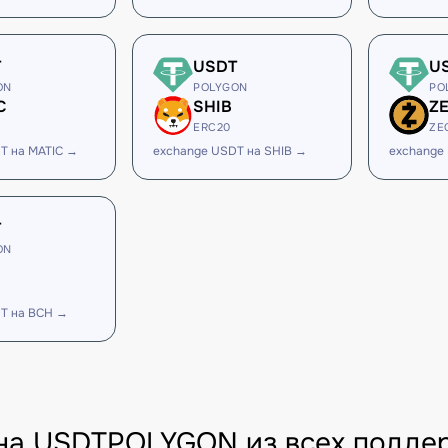
T
USDT
U
ON
POLYGON
PO
C
SHIB
Z
ERC20
ZE
T на MATIC →
exchange USDT на SHIB →
exchange
T
ON
T на BCH →
на USDTPOLYGON из всех подде