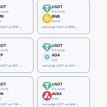
SDT
USDT
LYGON
POLYGON
MR
BNB
R
BEP20
 USDT на XMR →
exchange USDT на BNB →
SDT
USDT
LYGON
POLYGON
RP
ADA
P
ADA
 USDT на XRP →
exchange USDT на ADA →
SDT
USDT
LYGON
POLYGON
ON
AVAX
N
AVAX
 USDT на TON →
exchange USDT на AVAX →