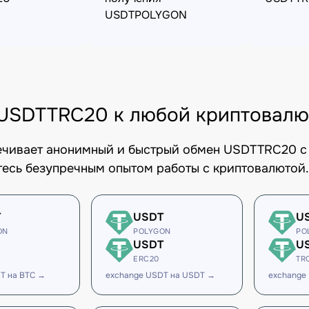
USDTPOLYGON
USDTTRC20 к любой криптовалю
печивает анонимный и быстрый обмен USDTTRC20 с 
есь безупречным опытом работы с криптовалютой.
T
USDT
U
ON
POLYGON
PO
USDT
U
ERC20
TR
T на BTC →
exchange USDT на USDT →
exchange