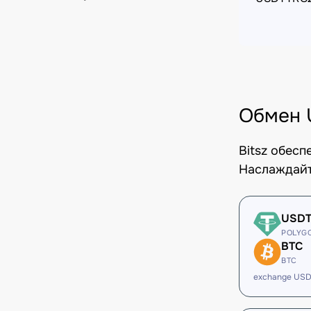
Обмен 
Bitsz обес
Наслаждайт
USD
POLYG
BTC
BTC
exchange USD