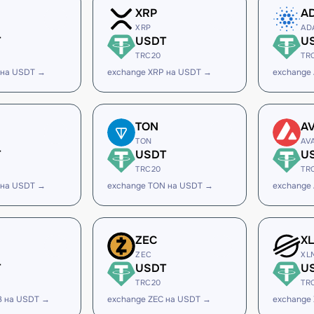
XRP
A
XRP
AD
T
USDT
U
TRC20
TR
 на USDT →
exchange XRP на USDT →
exchange
TON
A
TON
AV
T
USDT
U
TRC20
TR
 на USDT →
exchange TON на USDT →
exchange
ZEC
X
ZEC
XL
T
USDT
U
TRC20
TR
B на USDT →
exchange ZEC на USDT →
exchange