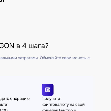
GON в 4 шага?
мальными затратами. Обменяйте свои монеты с
рдите операцию
Получите
вьте
криптовалюту на свой
C20
кошелек быстро и