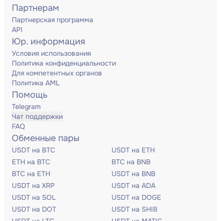
Партнерам
Партнерская программа
API
Юр. информация
Условия использования
Политика конфиденциальности
Для компетентных органов
Политика AML
Помощь
Telegram
Чат поддержки
FAQ
Обменные пары
USDT на BTC
USDT на ETH
ETH на BTC
BTC на BNB
BTC на ETH
USDT на BNB
USDT на XRP
USDT на ADA
USDT на SOL
USDT на DOGE
USDT на DOT
USDT на SHIB