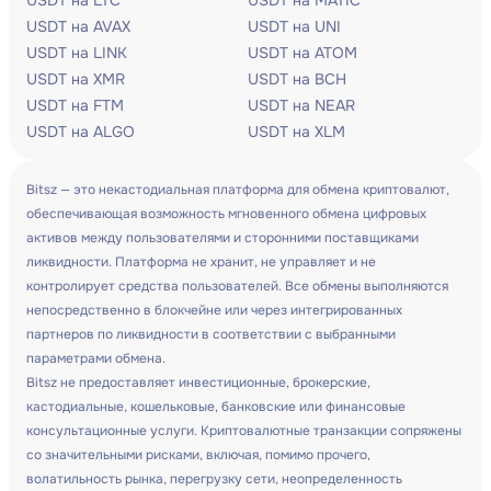
USDT на LTC
USDT на MATIC
USDT на AVAX
USDT на UNI
USDT на LINK
USDT на ATOM
USDT на XMR
USDT на BCH
USDT на FTM
USDT на NEAR
USDT на ALGO
USDT на XLM
Bitsz — это некастодиальная платформа для обмена криптовалют,
обеспечивающая возможность мгновенного обмена цифровых
активов между пользователями и сторонними поставщиками
ликвидности. Платформа не хранит, не управляет и не
контролирует средства пользователей. Все обмены выполняются
непосредственно в блокчейне или через интегрированных
партнеров по ликвидности в соответствии с выбранными
параметрами обмена.
Bitsz не предоставляет инвестиционные, брокерские,
кастодиальные, кошельковые, банковские или финансовые
консультационные услуги. Криптовалютные транзакции сопряжены
со значительными рисками, включая, помимо прочего,
волатильность рынка, перегрузку сети, неопределенность