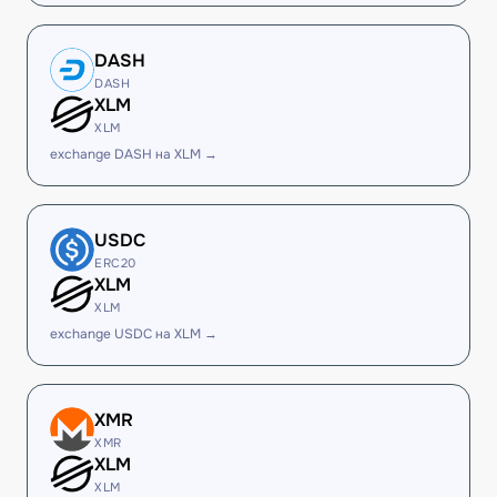
DASH
DASH
XLM
XLM
exchange DASH на XLM →
USDC
ERC20
XLM
XLM
exchange USDC на XLM →
XMR
XMR
XLM
XLM