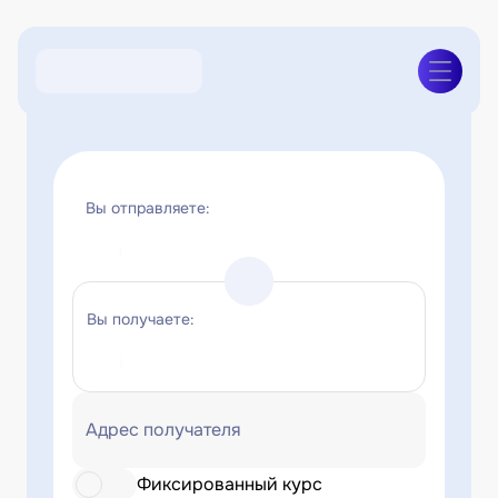
Вы отправляете:
Вы получаете:
Адрес получателя
Фиксированный курс