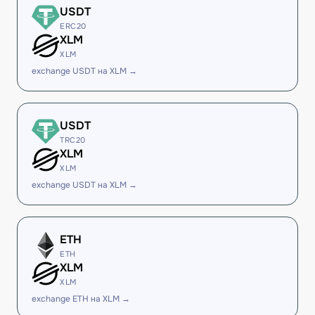
USDT
ERC20
XLM
XLM
exchange USDT на XLM →
USDT
TRC20
XLM
XLM
exchange USDT на XLM →
ETH
ETH
XLM
XLM
exchange ETH на XLM →