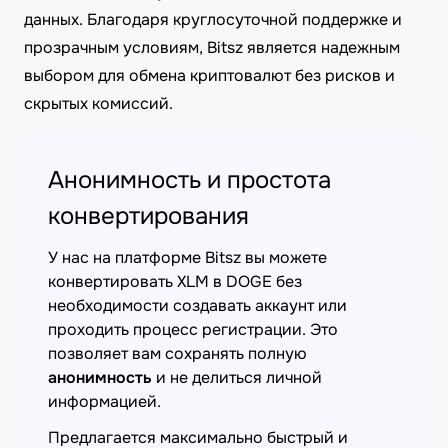
данных. Благодаря круглосуточной поддержке и
прозрачным условиям, Bitsz является надежным
выбором для обмена криптовалют без рисков и
скрытых комиссий.
Анонимность и простота
конвертирования
У нас на платформе Bitsz вы можете
конвертировать XLM в DOGE без
необходимости создавать аккаунт или
проходить процесс регистрации. Это
позволяет вам сохранять полную
анонимность
и не делиться личной
информацией.
Предлагается максимально быстрый и