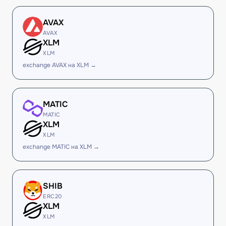
AVAX
AVAX
XLM
XLM
exchange AVAX на XLM →
MATIC
MATIC
XLM
XLM
exchange MATIC на XLM →
SHIB
ERC20
XLM
XLM