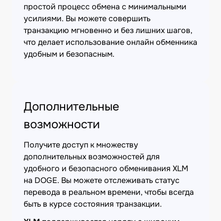
простой процесс обмена с минимальными
усилиями. Вы можете совершить
транзакцию мгновенно и без лишних шагов,
что делает использование онлайн обменника
удобным и безопасным.
Дополнительные
возможности
Получите доступ к множеству
дополнительных возможностей для
удобного и безопасного обменивания XLM
на DOGE. Вы можете отслеживать статус
перевода в реальном времени, чтобы всегда
быть в курсе состояния транзакции.