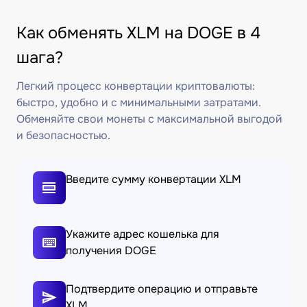
Как обменять XLM на DOGE в 4
шага?
Легкий процесс конвертации криптовалюты:
быстро, удобно и с минимальными затратами.
Обменяйте свои монеты с максимальной выгодой
и безопасностью.
Введите сумму конвертации XLM
Укажите адрес кошелька для
получения DOGE
Подтвердите операцию и отправьте
XLM