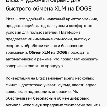
Bitsz – удобный сервис для
быстрого обмена XLM на DOGE
Bitsz — это удобный и надежный криптообменник,
предлагающий выгодные курсы и комфортные
условия для пользователей. Платформа
предлагает минимальные комиссии, высокую
скорость обработки заявок и безопасные
транзакции.
Обмен XLM на DOGE
проходит в
автоматическом режиме, что позволяет избежать
задержек и сложных процедур.
Конвертация на Bitsz занимает всего несколько
минут — достаточно указать сумму, ввести адрес
кошелька и подтвердить операцию. Мы
обеспечиваем
безопасный обмен
цифровых
активов, используя передовые технологии защиты