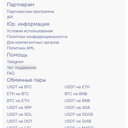
Партнерам
Партнерская программа
API
Юр. информация
Условия использования
Политика конфиденциальности
Для компетентных органов
Политика AML
Помощь
Telegram
Чат поддержки
FAQ
Обменные пары
USDT на BTC
USDT на ETH
ETH на BTC
BTC на BNB
BTC на ETH
USDT на BNB
USDT на XRP
USDT на ADA
USDT на SOL
USDT на DOGE
USDT на DOT
USDT на SHIB