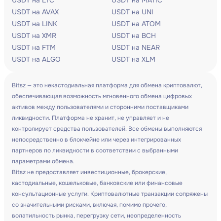
USDT на LTC
USDT на MATIC
USDT на AVAX
USDT на UNI
USDT на LINK
USDT на ATOM
USDT на XMR
USDT на BCH
USDT на FTM
USDT на NEAR
USDT на ALGO
USDT на XLM
Bitsz — это некастодиальная платформа для обмена криптовалют,
обеспечивающая возможность мгновенного обмена цифровых
активов между пользователями и сторонними поставщиками
ликвидности. Платформа не хранит, не управляет и не
контролирует средства пользователей. Все обмены выполняются
непосредственно в блокчейне или через интегрированных
партнеров по ликвидности в соответствии с выбранными
параметрами обмена.
Bitsz не предоставляет инвестиционные, брокерские,
кастодиальные, кошельковые, банковские или финансовые
консультационные услуги. Криптовалютные транзакции сопряжены
со значительными рисками, включая, помимо прочего,
волатильность рынка, перегрузку сети, неопределенность