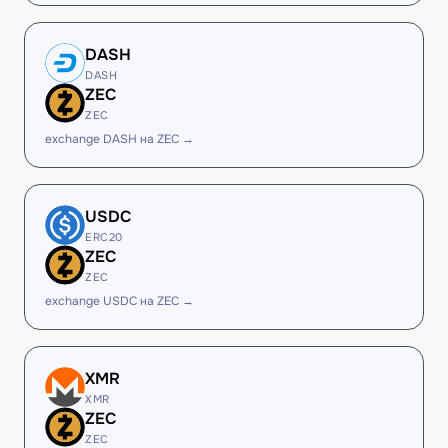
DASH
DASH
ZEC
ZEC
exchange DASH на ZEC →
USDC
ERC20
ZEC
ZEC
exchange USDC на ZEC →
XMR
XMR
ZEC
ZEC