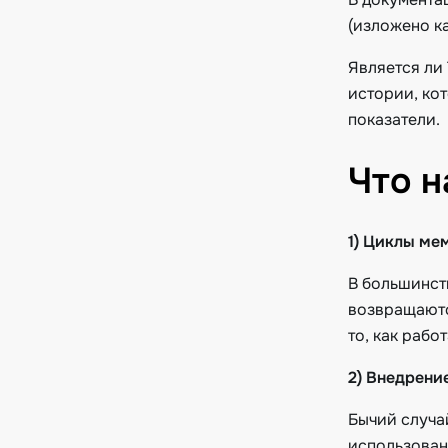
(изложено к
Является ли
истории, ко
показатели.
Что н
1) Циклы ме
В большинств
возвращаютс
то, как рабо
2) Внедрени
Бычий случай
использован