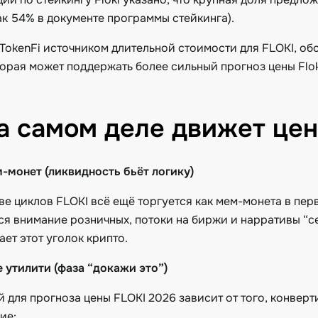
ак 54% в документе программы стейкинга).
 TokenFi источником длительной стоимости для FLOKI, об
торая может поддержать более сильный прогноз цены Flok
а самом деле движет цен
м-монет (ликвидность бьёт логику)
е циклов FLOKI всё ещё торгуется как мем-монета в перв
я внимание розничных, потоки на биржи и нарративы “с
тает этот уголок крипто.
е утилити (фаза “докажи это”)
 для прогноза цены FLOKI 2026 зависит от того, конверт
ие: