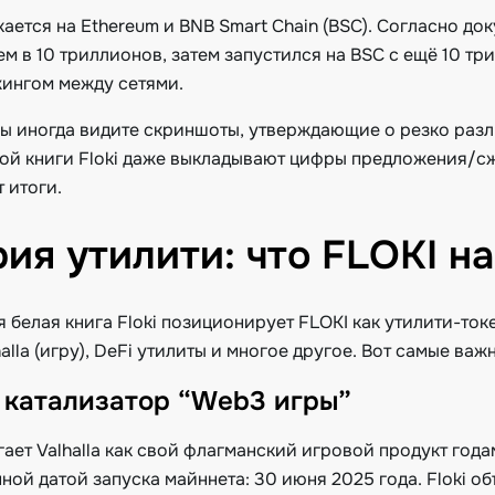
ается на Ethereum и BNB Smart Chain (BSC). Согласно док
м в 10 триллионов, затем запустился на BSC с ещё 10 тр
жингом между сетями.
вы иногда видите скриншоты, утверждающие о резко раз
ой книги Floki даже выкладывают цифры предложения/сж
 итоги.
ия утилити: что FLOKI н
 белая книга Floki позиционирует FLOKI как утилити-то
alla (игру), DeFi утилиты и многое другое. Вот самые важ
a: катализатор “Web3 игры”
гает Valhalla как свой флагманский игровой продукт года
ной датой запуска майннета: 30 июня 2025 года. Floki 