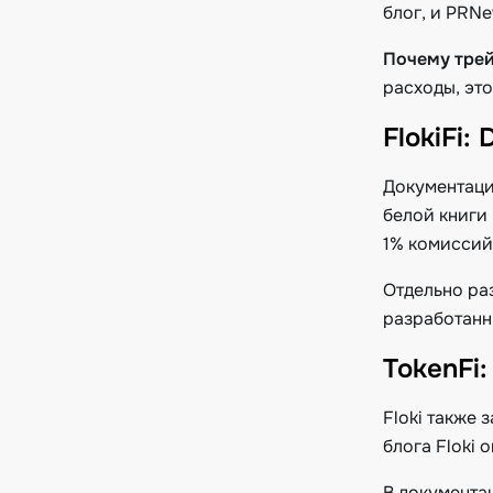
блог, и PRN
Почему трей
расходы, эт
FlokiFi
Документаци
белой книги 
1% комиссий
Отдельно раз
разработанн
TokenFi
Floki также 
блога Floki 
В документац