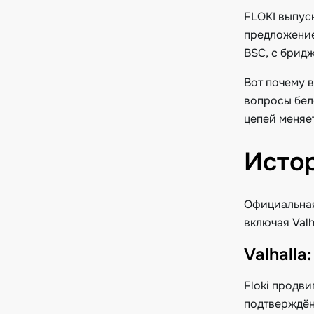
FLOKI выпуск
предложение
BSC, с брид
Вот почему 
вопросы бел
цепей меняет
Истор
Официальная
включая Valh
Valhall
Floki продви
подтверждён