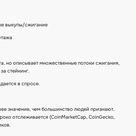
мые выкупы/сжигание
отажа
кта, но описывает множественные потоки сжигания,
за стейкинг.
дается в спросе.
шее значение, чем большинство людей признают.
роко отслеживается (CoinMarketCap, CoinGecko,
иков.