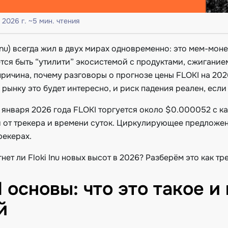
 2026 г.
~5 мин. чтения
 Inu) всегда жил в двух мирах одновременно: это мем-мон
ется быть “утилити” экосистемой с продуктами, сжигани
 причина, почему разговоры о прогнозе цены FLOKI на 20
 рынку это будет интересно, и риск падения реален, если 
 января 2026 года FLOKI торгуется около $0.000052 с ка
 от трекера и времени суток. Циркулирующее предложен
рекерах.
нет ли Floki Inu новых высот в 2026? Разберём это как т
 основы: что это такое 
й