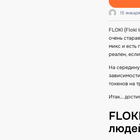
15 января
FLOKI (Floki
очень стара
микс и есть
реален, если
На середину
зависимости
токенов на т
Итак… достиг
FLOKI
люде