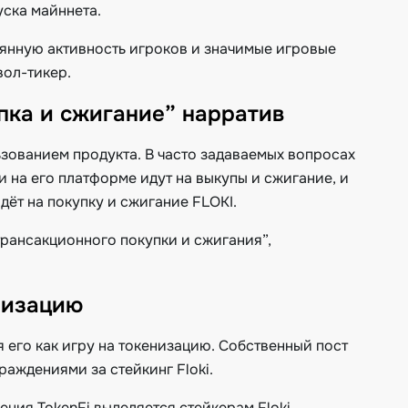
ска майннета.
оянную активность игроков и значимые игровые
вол-тикер.
упка и сжигание” нарратив
ьзованием продукта. В часто задаваемых вопросах
и на его платформе идут на выкупы и сжигание, и
ёт на покупку и сжигание FLOKI.
“трансакционного покупки и сжигания”,
низацию
я его как игру на токенизацию. Собственный пост
граждениями за стейкинг Floki.
жения TokenFi выделяется стейкерам Floki