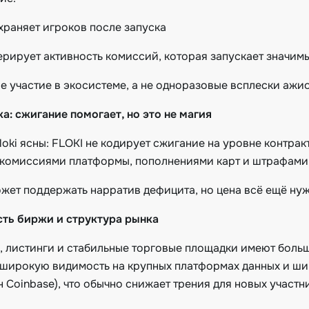
охраняет игроков после запуска
енерирует активность комиссий, которая запускает значи
е участие в экосистеме, а не одноразовые всплески ажи
а: сжигание помогает, но это не магия
loki ясны: FLOKI не кодирует сжигание на уровне контра
 комиссиями платформы, пополнениями карт и штрафами 
жет поддержать нарратив дефицита, но цена всё ещё нуж
сть биржи и структура рынка
, листинги и стабильные торговые площадки имеют боль
 широкую видимость на крупных платформах данных и ши
 Coinbase), что обычно снижает трения для новых участн