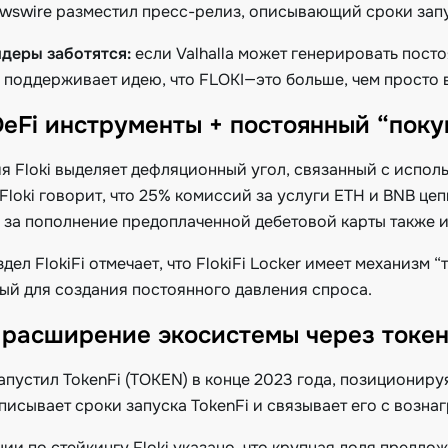
ewswire разместил пресс-релиз, описывающий сроки запу
деры заботятся:
если Valhalla может генерировать пост
о поддерживает идею, что FLOKI—это больше, чем просто 
: DeFi инструменты + постоянный “пок
я Floki выделяет дефляционный угол, связанный с испол
Floki говорит, что 25% комиссий за услуги ETH и BNB цеп
 за пополнение предоплаченной дебетовой карты также ид
дел FlokiFi отмечает, что FlokiFi Locker имеет механизм 
ый для создания постоянного давления спроса.
: расширение экосистемы через токе
запустил TokenFi (TOKEN) в конце 2023 года, позициониру
описывает сроки запуска TokenFi и связывает его с возна
ии по стейкингу Floki указано, что крупная доля предло