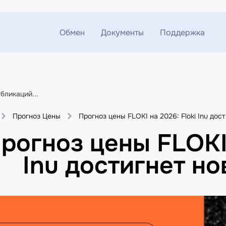
Обмен
Документы
Поддержка
Обмен ETH на USDT
Блог
Telegram
Обмен XMR на USDT
AML
Чат поддержки
Прогноз Цены
Прогноз цены FLOKI на 2026: Floki Inu дос
Обмен BTC на USDT
API
рогноз цены FLOKI 
Обмен ETH на BTC
Inu достигнет н
Обмен BTC на XMR