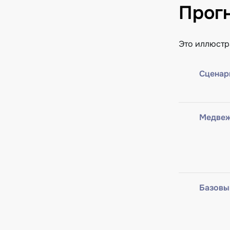
Прогн
Это иллюстр
Сценар
Медвеж
Базовы