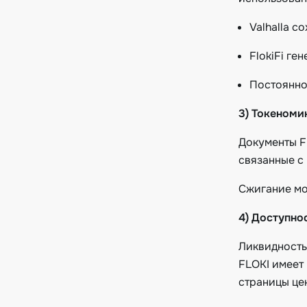
Valhalla с
FlokiFi г
Постоянно
3) Токеномик
Документы F
связанные с
Сжигание мо
4) Доступно
Ликвидность
FLOKI имеет
страницы цен