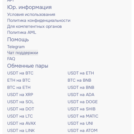
API
Юр. информация
Условия использования
Политика конфиденциальности
Для компетентных органов
Политика AML
Помощь
Telegram
Чат поддержки
FAQ
Обменные пары
USDT на BTC
USDT на ETH
ETH на BTC
BTC на BNB
BTC на ETH
USDT на BNB
USDT на XRP
USDT на ADA
USDT на SOL
USDT на DOGE
USDT на DOT
USDT на SHIB
USDT на LTC
USDT на MATIC
USDT на AVAX
USDT на UNI
USDT на LINK
USDT на ATOM