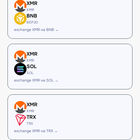
XMR
XMR
BNB
BEP20
exchange XMR на BNB →
XMR
XMR
SOL
SOL
exchange XMR на SOL →
XMR
XMR
TRX
TRX
exchange XMR на TRX →