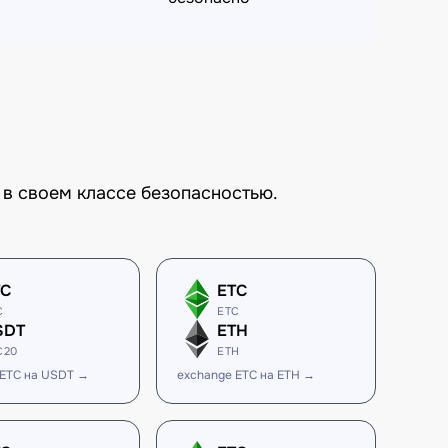
 в своем классе безопасностью.
TC
ETC
C
ETC
SDT
ETH
C20
ETH
 ETC на USDT →
exchange ETC на ETH →