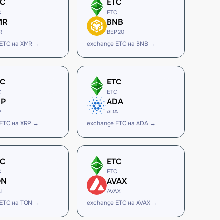
TC
ETC
C
ETC
MR
BNB
R
BEP20
 ETC на XMR →
exchange ETC на BNB →
TC
ETC
C
ETC
RP
ADA
P
ADA
 ETC на XRP →
exchange ETC на ADA →
TC
ETC
C
ETC
ON
AVAX
N
AVAX
 ETC на TON →
exchange ETC на AVAX →