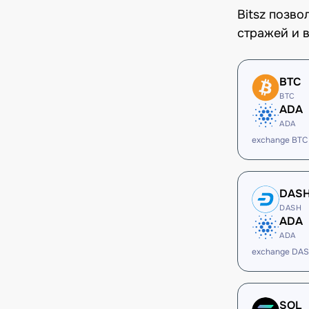
Bitsz позв
стражей и в
BTC
BTC
ADA
ADA
exchange BTC
DAS
DASH
ADA
ADA
exchange DAS
SOL