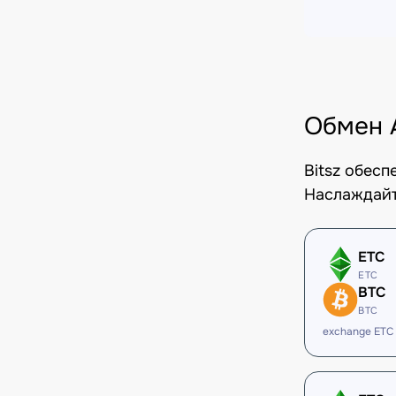
Обмен 
Bitsz обес
Наслаждайт
ETC
ETC
BTC
BTC
exchange ETC