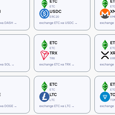
ETC
E
ETC
ET
H
USDC
X
ERC20
XM
 на DASH →
exchange ETC на USDC →
exchange
ETC
E
ETC
ET
TRX
X
TRX
XR
 на SOL →
exchange ETC на TRX →
exchange
ETC
E
ETC
ET
E
LTC
T
LTC
TO
 на DOGE →
exchange ETC на LTC →
exchange