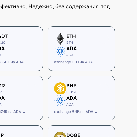
ффективно. Надежно, без содержания под
SDT
ETH
C20
ETH
DA
ADA
A
ADA
 USDT на ADA →
exchange ETH на ADA →
MR
BNB
R
BEP20
DA
ADA
A
ADA
 XMR на ADA →
exchange BNB на ADA →
RP
DOGE