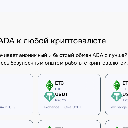
ADA к любой криптовалюте
печивает анонимный и быстрый обмен ADA с лучшей
есь безупречным опытом работы с криптовалютой.
ETC
E
ETC
ET
USDT
U
ERC20
TR
 на BTC →
exchange ETC на USDT →
exchange