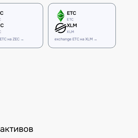
TC
ETC
C
ETC
EC
XLM
C
XLM
ETC на ZEC →
exchange ETC на XLM →
 активов