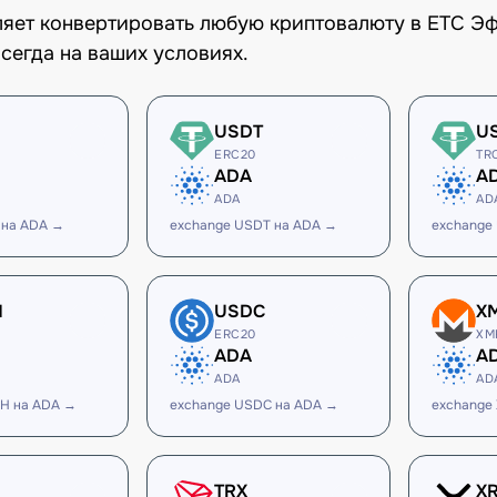
оляет конвертировать любую криптовалюту в ETC Э
сегда на ваших условиях.
USDT
U
ERC20
TR
ADA
A
ADA
AD
 на ADA →
exchange USDT на ADA →
exchange
H
USDC
X
ERC20
XM
ADA
A
ADA
AD
H на ADA →
exchange USDC на ADA →
exchange
TRX
X