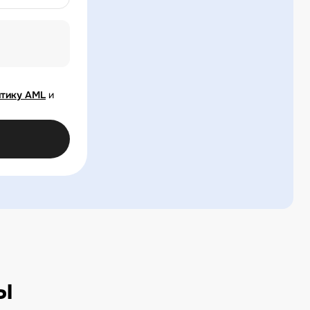
тику AML
и
ы