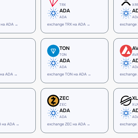
TRX
XR
ADA
A
ADA
AD
 на ADA →
exchange TRX на ADA →
exchange
TON
A
TON
AV
ADA
A
ADA
AD
 на ADA →
exchange TON на ADA →
exchange
ZEC
X
ZEC
XL
ADA
A
ADA
AD
B на ADA →
exchange ZEC на ADA →
exchange