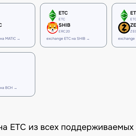
ETC
E
ETC
ET
C
SHIB
Z
ERC20
ZE
 на MATIC →
exchange ETC на SHIB →
exchange 
 на BCH →
на ETC из всех поддерживаемых