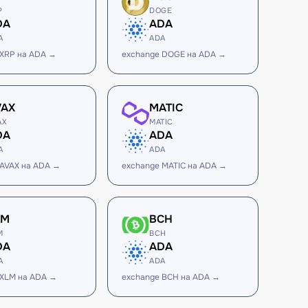
P
DOGE
DA
ADA
A
ADA
 XRP на ADA →
exchange DOGE на ADA →
VAX
MATIC
AX
MATIC
DA
ADA
A
ADA
 AVAX на ADA →
exchange MATIC на ADA →
LM
BCH
M
BCH
DA
ADA
A
ADA
 XLM на ADA →
exchange BCH на ADA →