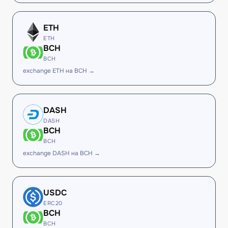
ETH
ETH
BCH
BCH
exchange ETH на BCH →
DASH
DASH
BCH
BCH
exchange DASH на BCH →
USDC
ERC20
BCH
BCH