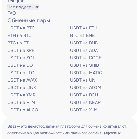
Telegram
Чат поддержки
FAQ
Обменные пары
USDT на BTC
USDT на ETH
ETH на BTC
BTC на BNB
BTC на ETH
USDT на BNB
USDT на XRP
USDT на ADA
USDT на SOL
USDT на DOGE
USDT на DOT
USDT на SHIB
USDT на LTC
USDT на MATIC
USDT на AVAX
USDT на UNI
USDT на LINK
USDT на ATOM
USDT на XMR
USDT на BCH
USDT на FTM
USDT на NEAR
USDT на ALGO
USDT на XLM
Bitsz — это некастодиальная платформа для обмена криптовалют,
обеспечивающая возможность мгновенного обмена цифровых