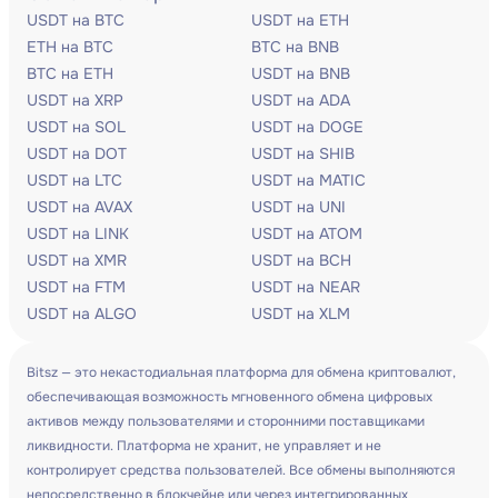
USDT на BTC
USDT на ETH
ETH на BTC
BTC на BNB
BTC на ETH
USDT на BNB
USDT на XRP
USDT на ADA
USDT на SOL
USDT на DOGE
USDT на DOT
USDT на SHIB
USDT на LTC
USDT на MATIC
USDT на AVAX
USDT на UNI
USDT на LINK
USDT на ATOM
USDT на XMR
USDT на BCH
USDT на FTM
USDT на NEAR
USDT на ALGO
USDT на XLM
Bitsz — это некастодиальная платформа для обмена криптовалют,
обеспечивающая возможность мгновенного обмена цифровых
активов между пользователями и сторонними поставщиками
ликвидности. Платформа не хранит, не управляет и не
контролирует средства пользователей. Все обмены выполняются
непосредственно в блокчейне или через интегрированных