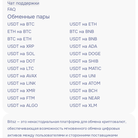
Чат поддержки
FAQ
Обменные пары
USDT на BTC
USDT на ETH
ETH на BTC
BTC на BNB
BTC на ETH
USDT на BNB
USDT на XRP
USDT на ADA
USDT на SOL
USDT на DOGE
USDT на DOT
USDT на SHIB
USDT на LTC
USDT на MATIC
USDT на AVAX
USDT на UNI
USDT на LINK
USDT на ATOM
USDT на XMR
USDT на BCH
USDT на FTM
USDT на NEAR
USDT на ALGO
USDT на XLM
Bitsz — это некастодиальная платформа для обмена криптовалют,
обеспечивающая возможность мгновенного обмена цифровых
активов между пользователями и сторонними поставщиками