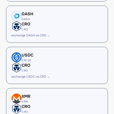
DASH
DASH
CRO
CRO
exchange DASH на CRO →
USDC
ERC20
CRO
CRO
exchange USDC на CRO →
XMR
XMR
CRO
CRO