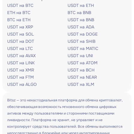
USDT на BTC
USDT на ETH
ETH на BTC
BTC на BNB
BTC на ETH
USDT на BNB
USDT на XRP
USDT на ADA
USDT на SOL
USDT на DOGE
USDT на DOT
USDT на SHIB
USDT на LTC
USDT на MATIC
USDT на AVAX
USDT на UNI
USDT на LINK
USDT на ATOM
USDT на XMR
USDT на BCH
USDT на FTM
USDT на NEAR
USDT на ALGO
USDT на XLM
Bitsz — это некастодиальная платформа для обмена криптовалют,
обеспечивающая возможность мгновенного обмена цифровых
активов между пользователями и сторонними поставщиками
ликвидности. Платформа не хранит, не управляет и не
контролирует средства пользователей. Все обмены выполняются
непосредственно в блокчейне или через интегрированных