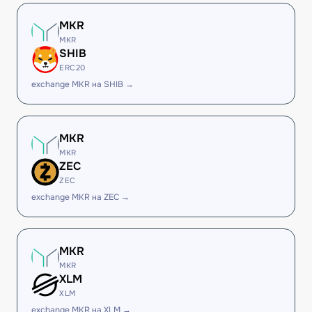
MKR
MKR
SHIB
ERC20
exchange MKR на SHIB →
MKR
MKR
ZEC
ZEC
exchange MKR на ZEC →
MKR
MKR
XLM
XLM
exchange MKR на XLM →