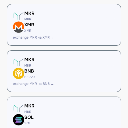
MKR
MKR
XMR
XMR
exchange MKR на XMR →
MKR
MKR
BNB
BEP20
exchange MKR на BNB →
MKR
MKR
SOL
SOL