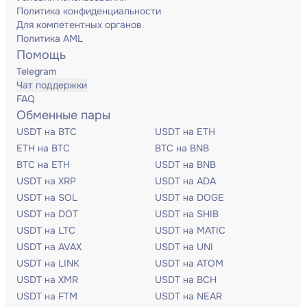
Политика конфиденциальности
Для компетентных органов
Политика AML
Помощь
Telegram
Чат поддержки
FAQ
Обменные пары
USDT на BTC
USDT на ETH
ETH на BTC
BTC на BNB
BTC на ETH
USDT на BNB
USDT на XRP
USDT на ADA
USDT на SOL
USDT на DOGE
USDT на DOT
USDT на SHIB
USDT на LTC
USDT на MATIC
USDT на AVAX
USDT на UNI
USDT на LINK
USDT на ATOM
USDT на XMR
USDT на BCH
USDT на FTM
USDT на NEAR