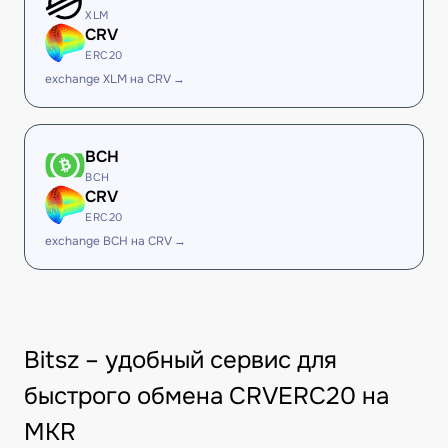
XLM
CRV
ERC20
exchange XLM на CRV →
BCH
BCH
CRV
ERC20
exchange BCH на CRV →
Bitsz – удобный сервис для
быстрого обмена CRVERC20 на
MKR