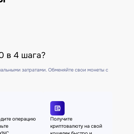
 в 4 шага?
мальными затратами. Обменяйте свои монеты с
рдите операцию
Получите
вьте
криптовалюту на свой
YNC
кошелек быстро и