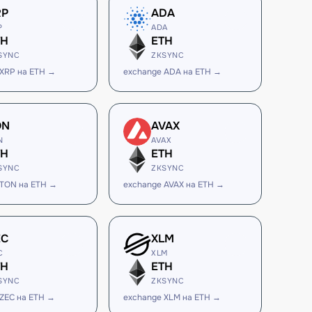
RP
ADA
P
ADA
TH
ETH
SYNC
ZKSYNC
 XRP на ETH →
exchange ADA на ETH →
ON
AVAX
N
AVAX
TH
ETH
SYNC
ZKSYNC
 TON на ETH →
exchange AVAX на ETH →
EC
XLM
C
XLM
TH
ETH
SYNC
ZKSYNC
 ZEC на ETH →
exchange XLM на ETH →