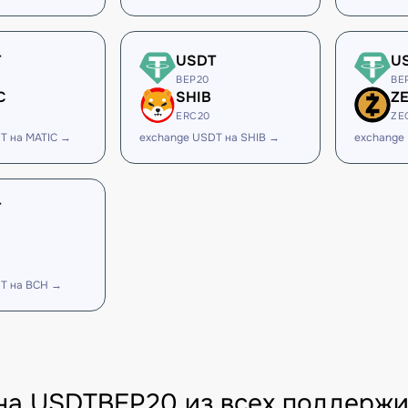
T
USDT
U
BEP20
BE
C
SHIB
Z
ERC20
ZE
T на MATIC →
exchange USDT на SHIB →
exchange
T
T на BCH →
на USDTBEP20 из всех поддержи