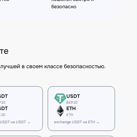
безопасно
те
лучшей в своем классе безопасностью.
SDT
USDT
P20
BEP20
SDT
ETH
C20
ETH
 USDT на USDT →
exchange USDT на ETH →