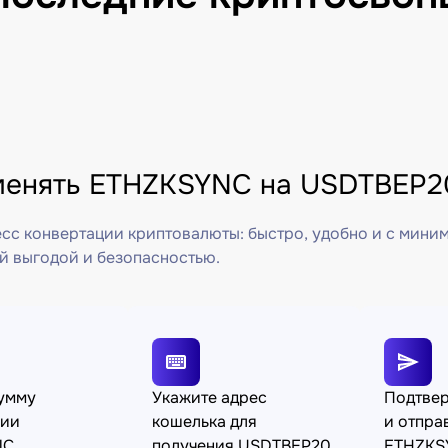
менять ETHZKSYNC на USDTBEP20
сс конвертации криптовалюты: быстро, удобно и с мини
й выгодой и безопасностью.
сумму
Укажите адрес
Подтве
ции
кошелька для
и отпра
NC
получения USDTBEP20
ETHZKS