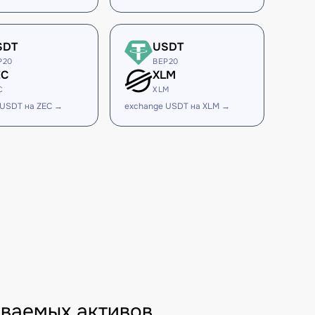
SDT
USDT
P20
BEP20
EC
XLM
C
XLM
 USDT на ZEC →
exchange USDT на XLM →
ваемых активов