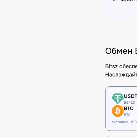
Обмен 
Bitsz обес
Наслаждайт
USD
BEP20
BTC
BTC
exchange USD