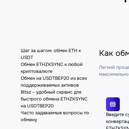
Шаг за шагом: обмен ETH к
Как об
USDT
Обмен ETHZKSYNC к любой
Легкий проце
криптовалюте
максимально
Обмен на USDTBEP20 из всех
поддерживаемых активов
Bitsz – удобный сервис для
быстрого обмена ETHZKSYNC
на USDTBEP20
Часто задаваемые вопросы по
Введите 
обмену
конверта
ETHZKSY