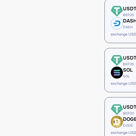
USD
BEP20
DAS
DASH
exchange US
USD
BEP20
SOL
SOL
exchange USD
USD
BEP20
DOG
DOGE
exchange US