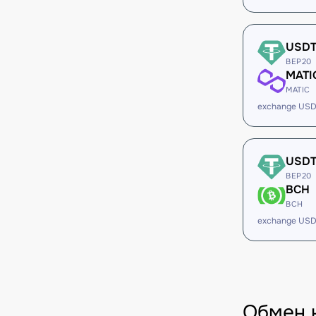
USD
BEP20
MATI
MATIC
exchange USD
USD
BEP20
BCH
BCH
exchange USD
Обмен 