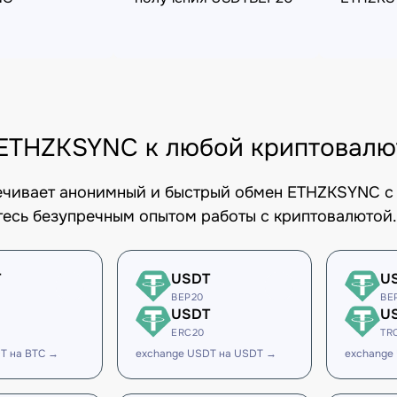
ETHZKSYNC к любой криптовалю
печивает анонимный и быстрый обмен ETHZKSYNC с 
есь безупречным опытом работы с криптовалютой.
T
USDT
U
BEP20
BE
USDT
U
ERC20
TR
T на BTC →
exchange USDT на USDT →
exchange