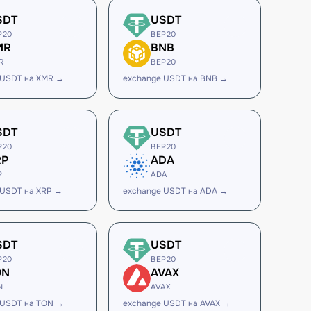
SDT
USDT
P20
BEP20
MR
BNB
R
BEP20
 USDT на XMR →
exchange USDT на BNB →
SDT
USDT
P20
BEP20
RP
ADA
P
ADA
 USDT на XRP →
exchange USDT на ADA →
SDT
USDT
P20
BEP20
ON
AVAX
N
AVAX
 USDT на TON →
exchange USDT на AVAX →