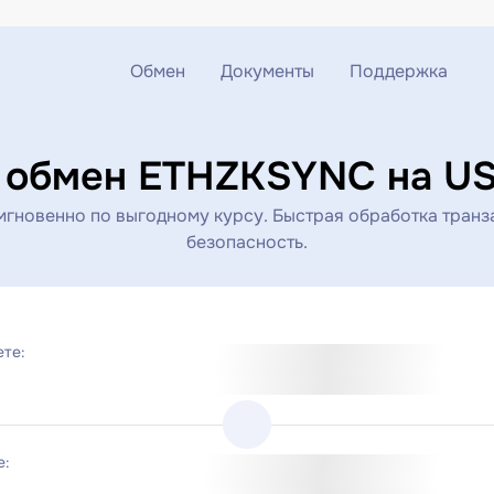
Обмен
Документы
Поддержка
Обмен ETH на USDT
Блог
Telegram
 обмен ETHZKSYNC на U
Обмен XMR на USDT
AML
Чат поддержки
новенно по выгодному курсу. Быстрая обработка транз
безопасность.
Обмен BTC на USDT
API
Обмен ETH на BTC
ете:
Обмен BTC на XMR
е: