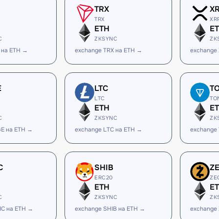
TRX
X
TRX
XR
ETH
E
C
ZKSYNC
ZK
 на ETH →
exchange TRX на ETH →
exchange
E
LTC
T
LTC
TO
ETH
E
C
ZKSYNC
ZK
E на ETH →
exchange LTC на ETH →
exchange
C
SHIB
Z
ERC20
ZE
ETH
E
C
ZKSYNC
ZK
IC на ETH →
exchange SHIB на ETH →
exchange