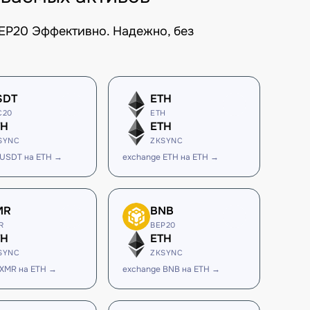
EP20 Эффективно. Надежно, без
SDT
ETH
C20
ETH
TH
ETH
SYNC
ZKSYNC
 USDT на ETH →
exchange ETH на ETH →
MR
BNB
R
BEP20
TH
ETH
SYNC
ZKSYNC
 XMR на ETH →
exchange BNB на ETH →