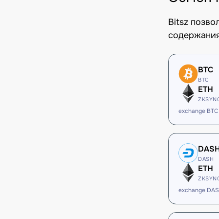
Bitsz позв
содержания
BTC
BTC
ETH
ZKSYN
exchange BTC
DAS
DASH
ETH
ZKSYN
exchange DAS