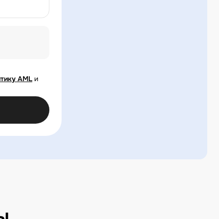
тику AML
и
ы