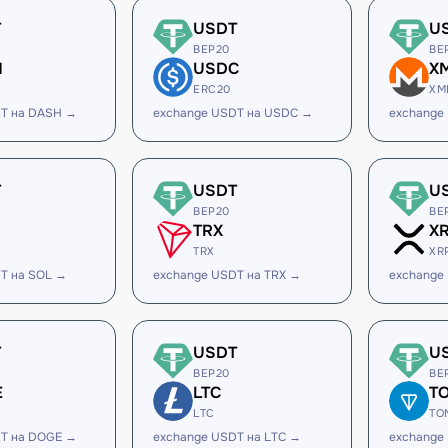
T
USDT
U
BEP20
BE
H
USDC
X
ERC20
XM
DT на DASH →
exchange USDT на USDC →
exchange
T
USDT
U
BEP20
BE
TRX
X
TRX
XR
T на SOL →
exchange USDT на TRX →
exchange
T
USDT
U
BEP20
BE
E
LTC
T
LTC
TO
DT на DOGE →
exchange USDT на LTC →
exchange