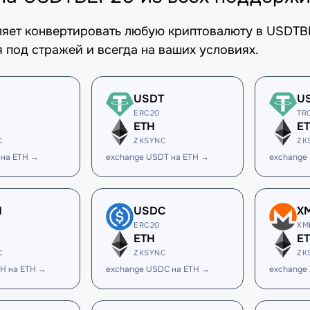
оляет конвертировать любую криптовалюту в USDTB
 под стражей и всегда на ваших условиях.
USDT
U
ERC20
TR
ETH
E
C
ZKSYNC
ZK
 на ETH →
exchange USDT на ETH →
exchange
H
USDC
X
ERC20
XM
ETH
E
C
ZKSYNC
ZK
H на ETH →
exchange USDC на ETH →
exchange