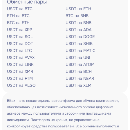
Обменные пары
USDT на BTC
USDT на ETH
ETH на BTC
BTC на BNB
BTC на ETH
USDT на BNB
USDT на XRP
USDT на ADA
USDT на SOL
USDT на DOGE
USDT на DOT
USDT на SHIB
USDT на LTC
USDT на MATIC
USDT на AVAX
USDT на UNI
USDT на LINK
USDT на ATOM
USDT на XMR
USDT на BCH
USDT на FTM
USDT на NEAR
USDT на ALGO
USDT на XLM
Bitsz — это некастодиальная платформа для обмена криптовалют,
обеспечивающая возможность мгновенного обмена цифровых
активов между пользователями и сторонними поставщиками
ликвидности. Платформа не хранит, не управляет и не
контролирует средства пользователей. Все обмены выполняются