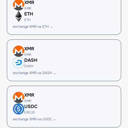
XMR
XMR
ETH
ETH
exchange XMR на ETH →
XMR
XMR
DASH
DASH
exchange XMR на DASH →
XMR
XMR
USDC
ERC20
exchange XMR на USDC →