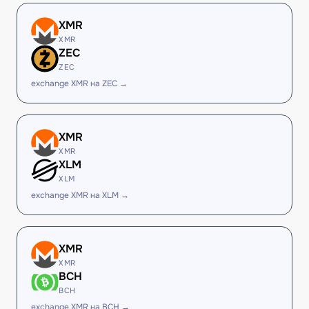
XMR
XMR
ZEC
ZEC
exchange XMR на ZEC →
XMR
XMR
XLM
XLM
exchange XMR на XLM →
XMR
XMR
BCH
BCH
exchange XMR на BCH →