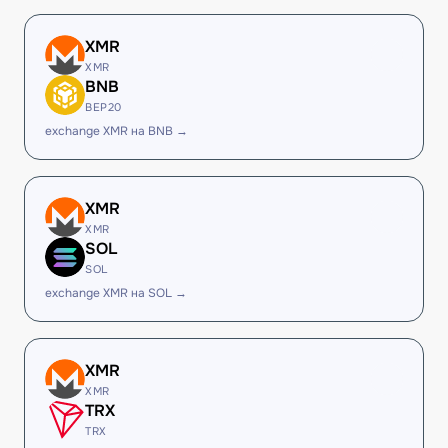
XMR
XMR
BNB
BEP20
exchange XMR на BNB →
XMR
XMR
SOL
SOL
exchange XMR на SOL →
XMR
XMR
TRX
TRX