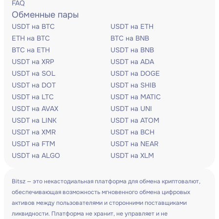
FAQ
Обменные пары
USDT на BTC
USDT на ETH
ETH на BTC
BTC на BNB
BTC на ETH
USDT на BNB
USDT на XRP
USDT на ADA
USDT на SOL
USDT на DOGE
USDT на DOT
USDT на SHIB
USDT на LTC
USDT на MATIC
USDT на AVAX
USDT на UNI
USDT на LINK
USDT на ATOM
USDT на XMR
USDT на BCH
USDT на FTM
USDT на NEAR
USDT на ALGO
USDT на XLM
Bitsz — это некастодиальная платформа для обмена криптовалют,
обеспечивающая возможность мгновенного обмена цифровых
активов между пользователями и сторонними поставщиками
ликвидности. Платформа не хранит, не управляет и не