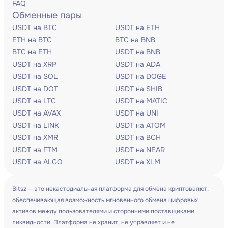
FAQ
Обменные пары
USDT на BTC
USDT на ETH
ETH на BTC
BTC на BNB
BTC на ETH
USDT на BNB
USDT на XRP
USDT на ADA
USDT на SOL
USDT на DOGE
USDT на DOT
USDT на SHIB
USDT на LTC
USDT на MATIC
USDT на AVAX
USDT на UNI
USDT на LINK
USDT на ATOM
USDT на XMR
USDT на BCH
USDT на FTM
USDT на NEAR
USDT на ALGO
USDT на XLM
Bitsz — это некастодиальная платформа для обмена криптовалют,
обеспечивающая возможность мгновенного обмена цифровых
активов между пользователями и сторонними поставщиками
ликвидности. Платформа не хранит, не управляет и не