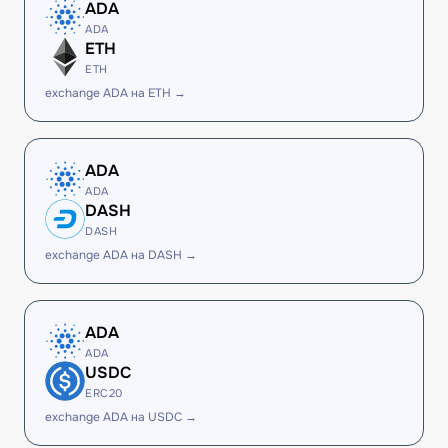
ADA
ADA
ETH
ETH
exchange ADA на ETH →
ADA
ADA
DASH
DASH
exchange ADA на DASH →
ADA
ADA
USDC
ERC20
exchange ADA на USDC →