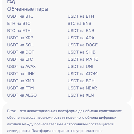
FAQ
Обменные пары
USDT на BTC
USDT на ETH
ETH на BTC
BTC на BNB
BTC на ETH
USDT на BNB
USDT на XRP
USDT на ADA
USDT на SOL
USDT на DOGE
USDT на DOT
USDT на SHIB
USDT на LTC
USDT на MATIC
USDT на AVAX
USDT на UNI
USDT на LINK
USDT на ATOM
USDT на XMR
USDT на BCH
USDT на FTM
USDT на NEAR
USDT на ALGO
USDT на XLM
Bitsz — это некастодиальная платформа для обмена криптовалют,
обеспечивающая возможность мгновенного обмена цифровых
активов между пользователями и сторонними поставщиками
ликвидности. Платформа не хранит, не управляет и не