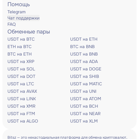
Помощь
Telegram
Чат поддержки
FAQ
Обменные пары
USDT на BTC
USDT на ETH
ETH на BTC
BTC на BNB
BTC на ETH
USDT на BNB
USDT на XRP
USDT на ADA
USDT на SOL
USDT на DOGE
USDT на DOT
USDT на SHIB
USDT на LTC
USDT на MATIC
USDT на AVAX
USDT на UNI
USDT на LINK
USDT на ATOM
USDT на XMR
USDT на BCH
USDT на FTM
USDT на NEAR
USDT на ALGO
USDT на XLM
Bitsz — это некастодиальная платформа для обмена криптовалют,