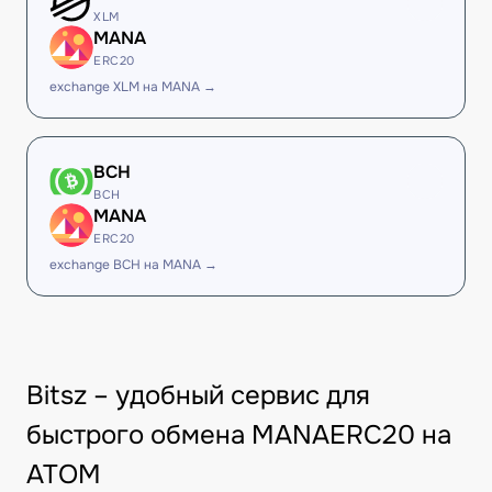
XLM
MANA
ERC20
exchange XLM на MANA →
BCH
BCH
MANA
ERC20
exchange BCH на MANA →
Bitsz – удобный сервис для
быстрого обмена MANAERC20 на
ATOM