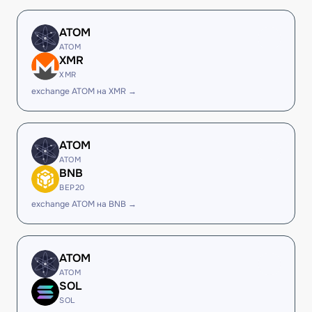
ATOM
ATOM
XMR
XMR
exchange ATOM на XMR →
ATOM
ATOM
BNB
BEP20
exchange ATOM на BNB →
ATOM
ATOM
SOL
SOL