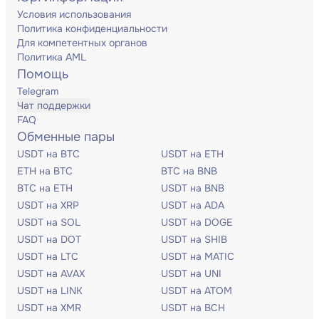
Условия использования
Политика конфиденциальности
Для компетентных органов
Политика AML
Помощь
Telegram
Чат поддержки
FAQ
Обменные пары
USDT на BTC
USDT на ETH
ETH на BTC
BTC на BNB
BTC на ETH
USDT на BNB
USDT на XRP
USDT на ADA
USDT на SOL
USDT на DOGE
USDT на DOT
USDT на SHIB
USDT на LTC
USDT на MATIC
USDT на AVAX
USDT на UNI
USDT на LINK
USDT на ATOM
USDT на XMR
USDT на BCH