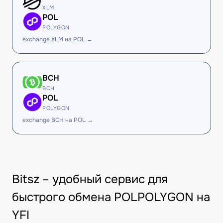
XLM
POL
POLYGON
exchange XLM на POL →
BCH
BCH
POL
POLYGON
exchange BCH на POL →
Bitsz – удобный сервис для
быстрого обмена POLPOLYGON на
YFI