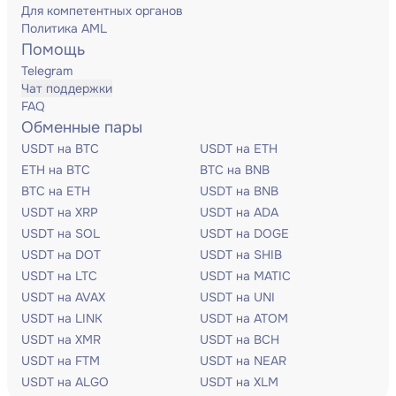
Для компетентных органов
Политика AML
Помощь
Telegram
Чат поддержки
FAQ
Обменные пары
USDT на BTC
USDT на ETH
ETH на BTC
BTC на BNB
BTC на ETH
USDT на BNB
USDT на XRP
USDT на ADA
USDT на SOL
USDT на DOGE
USDT на DOT
USDT на SHIB
USDT на LTC
USDT на MATIC
USDT на AVAX
USDT на UNI
USDT на LINK
USDT на ATOM
USDT на XMR
USDT на BCH
USDT на FTM
USDT на NEAR
USDT на ALGO
USDT на XLM