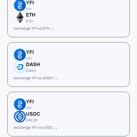
YFI
YFI
ETH
ETH
exchange YFI на ETH →
YFI
YFI
DASH
DASH
exchange YFI на DASH →
YFI
YFI
USDC
ERC20
exchange YFI на USDC →