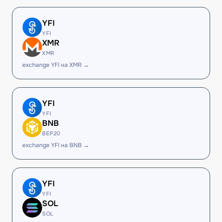
YFI
YFI
XMR
XMR
exchange YFI на XMR →
YFI
YFI
BNB
BEP20
exchange YFI на BNB →
YFI
YFI
SOL
SOL