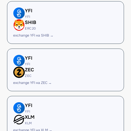
YFI
YFI
SHIB
ERC20
exchange YFI на SHIB →
YFI
YFI
ZEC
ZEC
exchange YFI на ZEC →
YFI
YFI
XLM
XLM
exchange YFI на XLM →