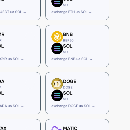
L
SOL
 USDT на SOL →
exchange ETH на SOL →
MR
BNB
R
BEP20
OL
SOL
L
SOL
 XMR на SOL →
exchange BNB на SOL →
DA
DOGE
A
DOGE
OL
SOL
L
SOL
 ADA на SOL →
exchange DOGE на SOL →
VAX
MATIC