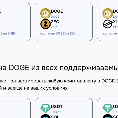
E
DOGE
D
DOGE
DO
ZEC
X
ZEC
XL
E на SHIB →
exchange DOGE на ZEC →
exchange
на DOGE из всех поддерживаемы
оляет конвертировать любую криптовалюту в DOGE
 и всегда на ваших условиях.
USDT
U
ERC20
TR
SOL
S