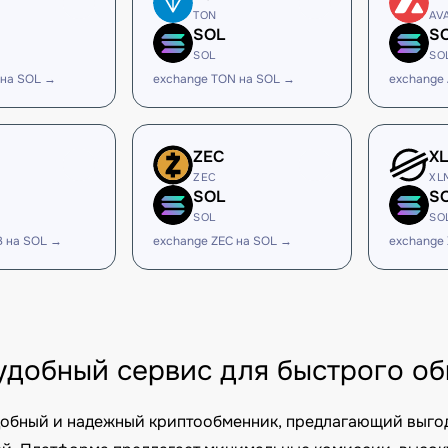
TON
AV
SOL
S
SOL
SO
 на SOL →
exchange TON на SOL →
exchange
ZEC
X
ZEC
XL
SOL
S
SOL
SO
B на SOL →
exchange ZEC на SOL →
exchange
– удобный сервис для быстрого 
удобный и надежный криптообменник, предлагающий выго