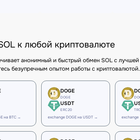
SOL к любой криптовалюте
печивает анонимный и быстрый обмен SOL с лучшей 
есь безупречным опытом работы с криптовалютой.
E
DOGE
D
DOGE
DO
USDT
U
ERC20
TR
E на BTC →
exchange DOGE на USDT →
exchange