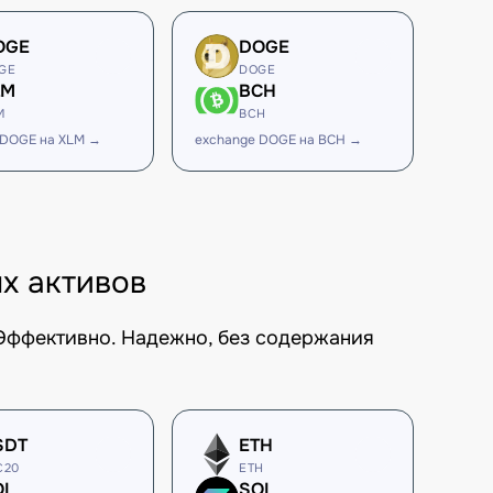
OGE
DOGE
GE
DOGE
LM
BCH
M
BCH
 DOGE на XLM →
exchange DOGE на BCH →
х активов
 Эффективно. Надежно, без содержания
SDT
ETH
C20
ETH
OL
SOL