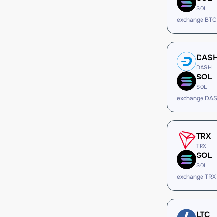
SOL
exchange BTC
DAS
DASH
SOL
SOL
exchange DAS
TRX
TRX
SOL
SOL
exchange TRX
LTC