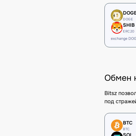
DOG
DOGE
SHIB
ERC20
exchange DOG
Обмен 
Bitsz позв
под стражей
BTC
BTC
SOL