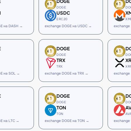
E
DOGE
D
DOGE
DO
H
USDC
X
ERC20
XM
GE на DASH →
exchange DOGE на USDC →
exchange
E
DOGE
D
DOGE
DO
TRX
X
TRX
XR
E на SOL →
exchange DOGE на TRX →
exchange
E
DOGE
D
DOGE
DO
TON
A
TON
AV
E на LTC →
exchange DOGE на TON →
exchange