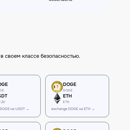
в своем классе безопасностью.
OGE
DOGE
GE
DOGE
SDT
ETH
C20
ETH
 DOGE на USDT →
exchange DOGE на ETH →