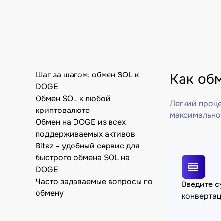
Шаг за шагом: обмен SOL к
Как об
DOGE
Обмен SOL к любой
Легкий проце
криптовалюте
максимально
Обмен на DOGE из всех
поддерживаемых активов
Bitsz – удобный сервис для
быстрого обмена SOL на
DOGE
Часто задаваемые вопросы по
Введите 
обмену
конверта