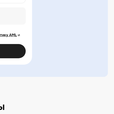
тику AML
и
ы