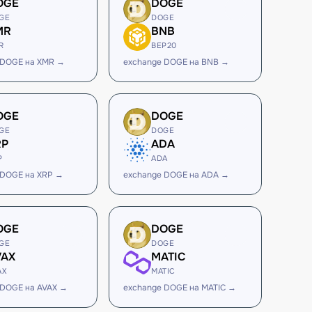
OGE
DOGE
GE
DOGE
MR
BNB
R
BEP20
 DOGE на XMR →
exchange DOGE на BNB →
OGE
DOGE
GE
DOGE
RP
ADA
P
ADA
 DOGE на XRP →
exchange DOGE на ADA →
OGE
DOGE
GE
DOGE
VAX
MATIC
AX
MATIC
 DOGE на AVAX →
exchange DOGE на MATIC →