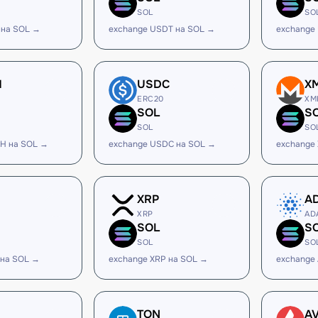
SOL
SO
 на SOL →
exchange USDT на SOL →
exchange
H
USDC
X
ERC20
XM
SOL
S
SOL
SO
H на SOL →
exchange USDC на SOL →
exchange
XRP
A
XRP
AD
SOL
S
SOL
SO
 на SOL →
exchange XRP на SOL →
exchange
TON
A