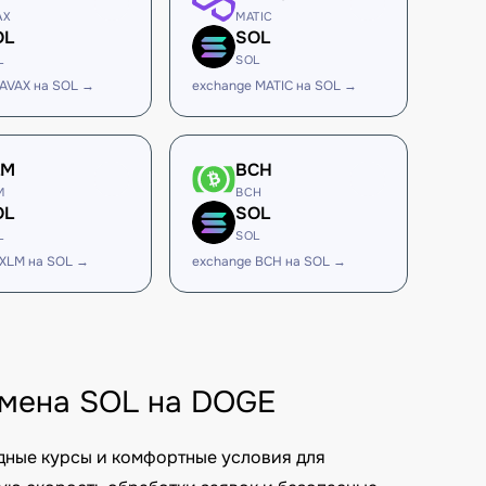
AX
MATIC
OL
SOL
L
SOL
 AVAX на SOL →
exchange MATIC на SOL →
LM
BCH
M
BCH
OL
SOL
L
SOL
 XLM на SOL →
exchange BCH на SOL →
обмена SOL на DOGE
дные курсы и комфортные условия для