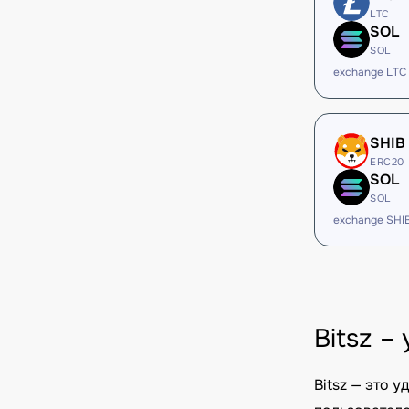
LTC
SOL
SOL
exchange LTC
SHIB
ERC20
SOL
SOL
exchange SHI
Bitsz 
Bitsz — это 