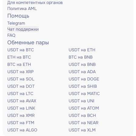
Для компетентных органов
Политика AML
Помощь
Telegram
Чат поддержки
FAQ
Обменные пары
USDT на BTC
USDT на ETH
ETH на BTC
BTC на BNB
BTC на ETH
USDT на BNB
USDT на XRP
USDT на ADA
USDT на SOL
USDT на DOGE
USDT на DOT
USDT на SHIB
USDT на LTC
USDT на MATIC
USDT на AVAX
USDT на UNI
USDT на LINK
USDT на ATOM
USDT на XMR
USDT на BCH
USDT на FTM
USDT на NEAR
USDT на ALGO
USDT на XLM