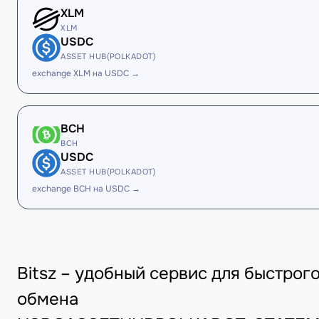
XLM
XLM
USDC
ASSET HUB(POLKADOT)
exchange XLM на USDC →
BCH
BCH
USDC
ASSET HUB(POLKADOT)
exchange BCH на USDC →
Bitsz – удобный сервис для быстрог
обмена