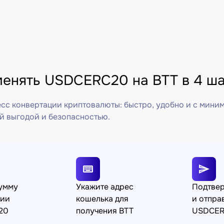
менять USDCERC20 на BTT в 4 ша
сс конвертации криптовалюты: быстро, удобно и с мини
й выгодой и безопасностью.
сумму
Укажите адрес
Подтве
ции
кошелька для
и отпра
20
получения BTT
USDCE