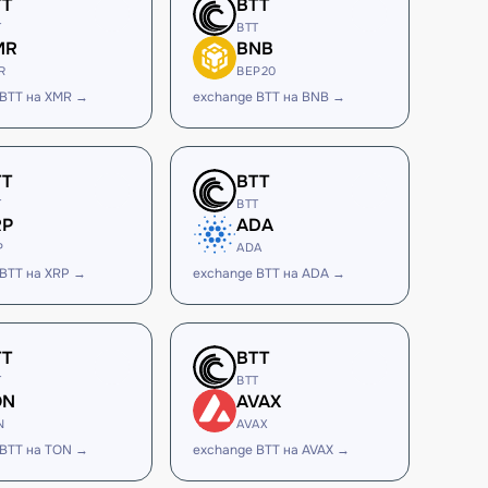
TT
BTT
T
BTT
MR
BNB
R
BEP20
 BTT на XMR →
exchange BTT на BNB →
TT
BTT
T
BTT
RP
ADA
P
ADA
 BTT на XRP →
exchange BTT на ADA →
TT
BTT
T
BTT
ON
AVAX
N
AVAX
 BTT на TON →
exchange BTT на AVAX →