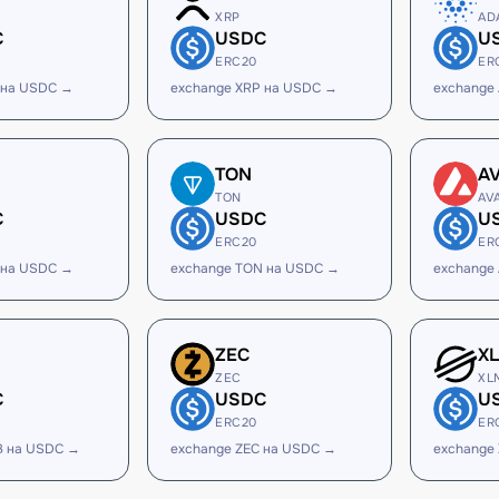
XRP
AD
C
USDC
U
ERC20
ER
 на USDC →
exchange XRP на USDC →
exchange
TON
A
TON
AV
C
USDC
U
ERC20
ER
 на USDC →
exchange TON на USDC →
exchange
ZEC
X
ZEC
XL
C
USDC
U
ERC20
ER
B на USDC →
exchange ZEC на USDC →
exchange