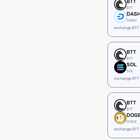
BTT
BTT
DAS
DASH
exchange BTT
BTT
BTT
SOL
SOL
exchange BTT
BTT
BTT
DOG
DOGE
exchange BTT