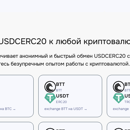
USDCERC20 к любой криптовал
печивает анонимный и быстрый обмен USDCERC20 с
есь безупречным опытом работы с криптовалютой.
BTT
B
BTT
BT
USDT
U
ERC20
TR
 на BTC →
exchange BTT на USDT →
exchange