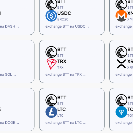
BTT
B
BTT
BT
H
USDC
X
ERC20
XM
 на DASH →
exchange BTT на USDC →
exchange
BTT
B
BTT
BT
TRX
X
TRX
XR
 на SOL →
exchange BTT на TRX →
exchange
BTT
B
BTT
BT
E
LTC
T
LTC
TO
 на DOGE →
exchange BTT на LTC →
exchange