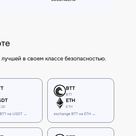
юте
 лучшей в своем классе безопасностью.
TT
BTT
T
BTT
SDT
ETH
C20
ETH
 BTT на USDT →
exchange BTT на ETH →