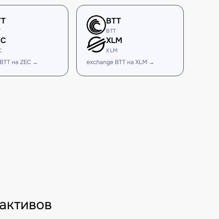
TT
BTT
T
BTT
EC
XLM
C
XLM
BTT на ZEC →
exchange BTT на XLM →
активов