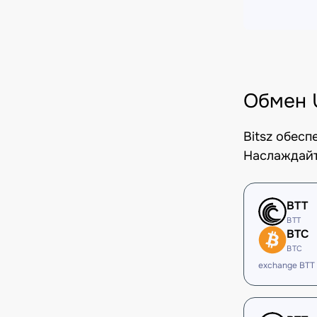
Обмен 
Bitsz обес
Наслаждайт
BTT
BTT
BTC
BTC
exchange BTT