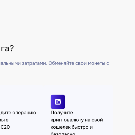
га?
мальными затратами. Обменяйте свои монеты с
рдите операцию
Получите
вьте
криптовалюту на свой
RC20
кошелек быстро и
безопасно