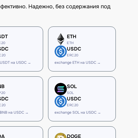
ффективно. Надежно, без содержания под
SDT
ETH
C20
ETH
SDC
USDC
C20
ERC20
 USDT на USDC →
exchange ETH на USDC →
NB
SOL
P20
SOL
SDC
USDC
C20
ERC20
 BNB на USDC →
exchange SOL на USDC →
DA
DOGE