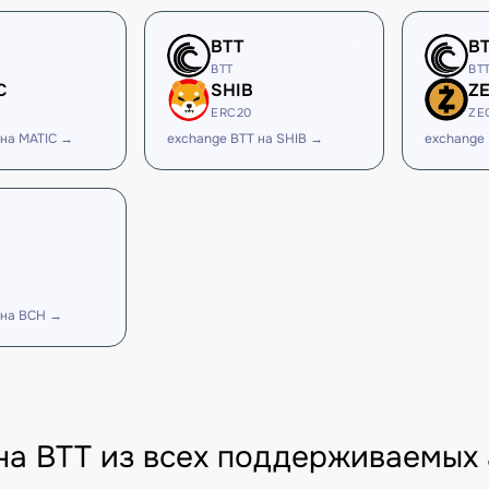
BTT
B
BTT
BT
C
SHIB
Z
ERC20
ZE
 на MATIC →
exchange BTT на SHIB →
exchange 
 на BCH →
на BTT из всех поддерживаемых 