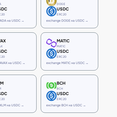
A
DOGE
SDC
USDC
C20
ERC20
 ADA на USDC →
exchange DOGE на USDC →
VAX
MATIC
AX
MATIC
SDC
USDC
C20
ERC20
 AVAX на USDC →
exchange MATIC на USDC →
LM
BCH
M
BCH
SDC
USDC
C20
ERC20
 XLM на USDC →
exchange BCH на USDC →