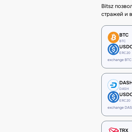
Bitsz позв
стражей и в
BTC
BTC
USD
ERC20
exchange BTC
DAS
DASH
USD
ERC20
exchange DA
TRX