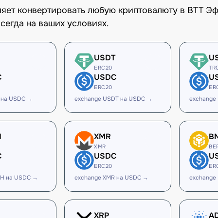
оляет конвертировать любую криптовалюту в BTT Э
сегда на ваших условиях.
USDT
U
ERC20
TR
C
USDC
U
ERC20
ER
 на USDC →
exchange USDT на USDC →
exchange
H
XMR
B
XMR
BE
C
USDC
U
ERC20
ER
SH на USDC →
exchange XMR на USDC →
exchange
XRP
A