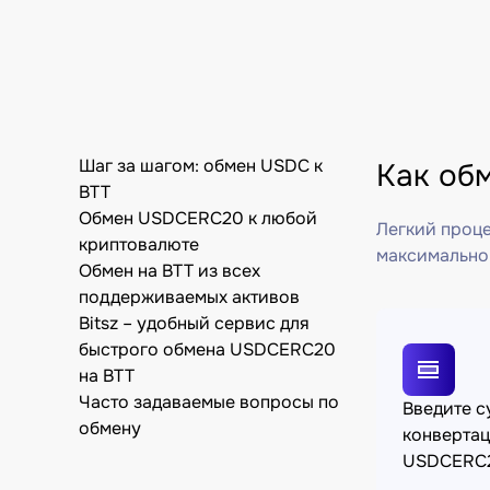
Шаг за шагом: обмен USDC к
Как об
BTT
Обмен USDCERC20 к любой
Легкий проце
криптовалюте
максимально
Обмен на BTT из всех
поддерживаемых активов
Bitsz – удобный сервис для
быстрого обмена USDCERC20
на BTT
Часто задаваемые вопросы по
Введите 
обмену
конверта
USDCERC