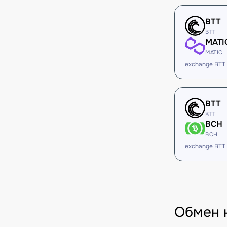
BTT
BTT
MATI
MATIC
exchange BTT
BTT
BTT
BCH
BCH
exchange BTT
Обмен 