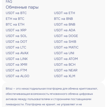
FAQ
Обменные пары
USDT на BTC
USDT на ETH
ETH на BTC
BTC на BNB
BTC на ETH
USDT на BNB
USDT на XRP
USDT на ADA
USDT на SOL
USDT на DOGE
USDT на DOT
USDT на SHIB
USDT на LTC
USDT на MATIC
USDT на AVAX
USDT на UNI
USDT на LINK
USDT на ATOM
USDT на XMR
USDT на BCH
USDT на FTM
USDT на NEAR
USDT на ALGO
USDT на XLM
Bitsz — это некастодиальная платформа для обмена криптовалют,
обеспечивающая возможность мгновенного обмена цифровых
активов между пользователями и сторонними поставщиками
ликвидности. Платформа не хранит, не управляет и не