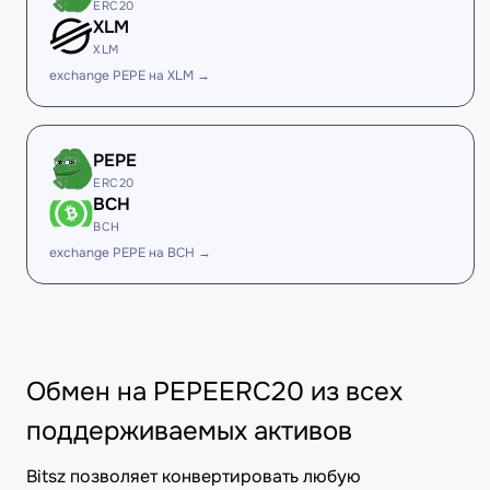
ERC20
XLM
XLM
exchange PEPE на XLM →
PEPE
ERC20
BCH
BCH
exchange PEPE на BCH →
Обмен на PEPEERC20 из всех
поддерживаемых активов
Bitsz позволяет конвертировать любую