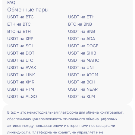
FAQ
Обменные пары
USDT на BTC
USDT на ETH
ETH на BTC
BTC на BNB
BTC на ETH
USDT на BNB
USDT на XRP
USDT на ADA
USDT на SOL
USDT на DOGE
USDT на DOT
USDT на SHIB
USDT на LTC
USDT на MATIC
USDT на AVAX
USDT на UNI
USDT на LINK
USDT на ATOM
USDT на XMR
USDT на BCH
USDT на FTM
USDT на NEAR
USDT на ALGO
USDT на XLM
Bitsz — это некастодиальная платформа для обмена криптовалют,
обеспечивающая возможность мгновенного обмена цифровых
активов между пользователями и сторонними поставщиками
ликвидности. Платформа не хранит, не управляет и не