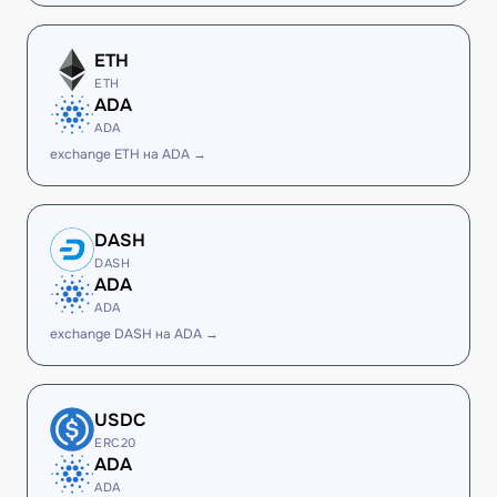
ETH
ETH
ADA
ADA
exchange ETH на ADA →
DASH
DASH
ADA
ADA
exchange DASH на ADA →
USDC
ERC20
ADA
ADA