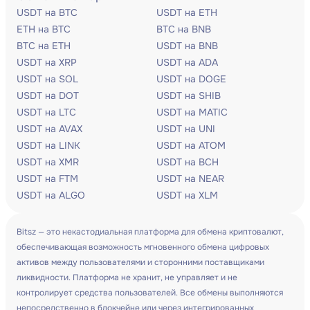
USDT на BTC
USDT на ETH
ETH на BTC
BTC на BNB
BTC на ETH
USDT на BNB
USDT на XRP
USDT на ADA
USDT на SOL
USDT на DOGE
USDT на DOT
USDT на SHIB
USDT на LTC
USDT на MATIC
USDT на AVAX
USDT на UNI
USDT на LINK
USDT на ATOM
USDT на XMR
USDT на BCH
USDT на FTM
USDT на NEAR
USDT на ALGO
USDT на XLM
Bitsz — это некастодиальная платформа для обмена криптовалют,
обеспечивающая возможность мгновенного обмена цифровых
активов между пользователями и сторонними поставщиками
ликвидности. Платформа не хранит, не управляет и не
контролирует средства пользователей. Все обмены выполняются
непосредственно в блокчейне или через интегрированных