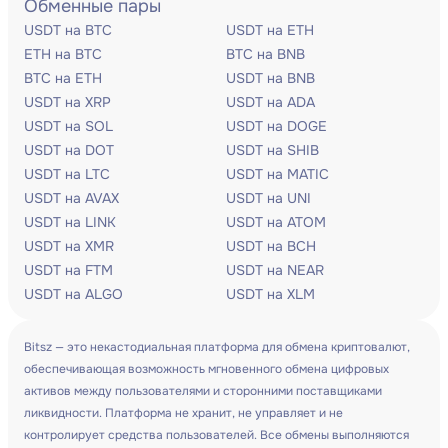
Обменные пары
USDT на BTC
USDT на ETH
ETH на BTC
BTC на BNB
BTC на ETH
USDT на BNB
USDT на XRP
USDT на ADA
USDT на SOL
USDT на DOGE
USDT на DOT
USDT на SHIB
USDT на LTC
USDT на MATIC
USDT на AVAX
USDT на UNI
USDT на LINK
USDT на ATOM
USDT на XMR
USDT на BCH
USDT на FTM
USDT на NEAR
USDT на ALGO
USDT на XLM
Bitsz — это некастодиальная платформа для обмена криптовалют,
обеспечивающая возможность мгновенного обмена цифровых
активов между пользователями и сторонними поставщиками
ликвидности. Платформа не хранит, не управляет и не
контролирует средства пользователей. Все обмены выполняются