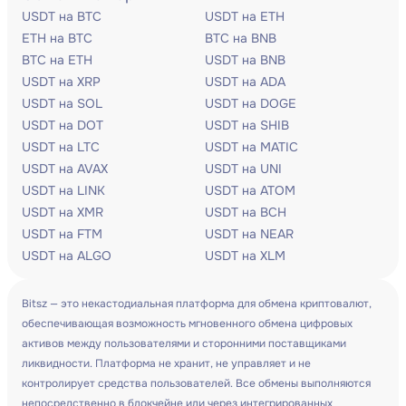
USDT на BTC
USDT на ETH
ETH на BTC
BTC на BNB
BTC на ETH
USDT на BNB
USDT на XRP
USDT на ADA
USDT на SOL
USDT на DOGE
USDT на DOT
USDT на SHIB
USDT на LTC
USDT на MATIC
USDT на AVAX
USDT на UNI
USDT на LINK
USDT на ATOM
USDT на XMR
USDT на BCH
USDT на FTM
USDT на NEAR
USDT на ALGO
USDT на XLM
Bitsz — это некастодиальная платформа для обмена криптовалют,
обеспечивающая возможность мгновенного обмена цифровых
активов между пользователями и сторонними поставщиками
ликвидности. Платформа не хранит, не управляет и не
контролирует средства пользователей. Все обмены выполняются
непосредственно в блокчейне или через интегрированных