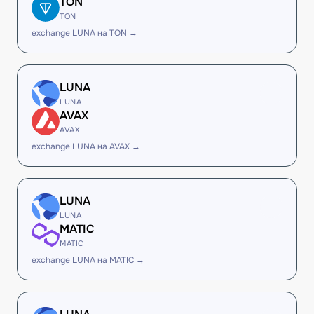
TON
TON
exchange LUNA на TON →
LUNA
LUNA
AVAX
AVAX
exchange LUNA на AVAX →
LUNA
LUNA
MATIC
MATIC
exchange LUNA на MATIC →