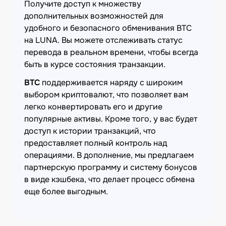
Получите доступ к множеству
дополнительных возможностей для
удобного и безопасного обменивания BTC
на LUNA. Вы можете отслеживать статус
перевода в реальном времени, чтобы всегда
быть в курсе состояния транзакции.
BTC
поддерживается наряду с широким
выбором криптовалют, что позволяет вам
легко конвертировать его и другие
популярные активы. Кроме того, у вас будет
доступ к истории транзакций, что
предоставляет полный контроль над
операциями. В дополнение, мы предлагаем
партнерскую программу и систему бонусов
в виде кэшбека, что делает процесс обмена
еще более выгодным.