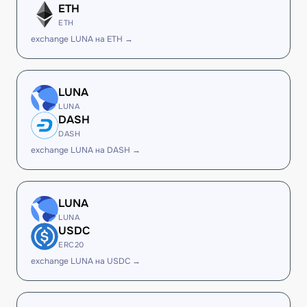
ETH
ETH
exchange LUNA на ETH →
LUNA
LUNA
DASH
DASH
exchange LUNA на DASH →
LUNA
LUNA
USDC
ERC20
exchange LUNA на USDC →