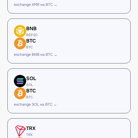
exchange XMR на BTC →
BNB
BEP20
BTC
BTC
exchange BNB на BTC →
SOL
SOL
BTC
BTC
exchange SOL на BTC →
TRX
TRX