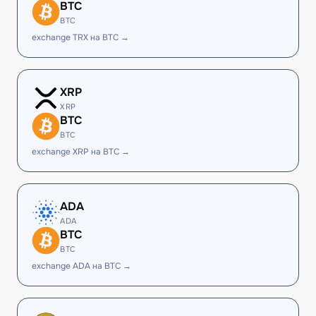
BTC
BTC
exchange TRX на BTC →
XRP
XRP
BTC
BTC
exchange XRP на BTC →
ADA
ADA
BTC
BTC
exchange ADA на BTC →