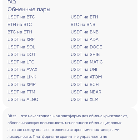
FAQ
Обменные пары
USDT на BTC
USDT на ETH
ETH на BTC
BTC на BNB
BTC на ETH
USDT на BNB
USDT на XRP
USDT на ADA
USDT на SOL
USDT на DOGE
USDT на DOT
USDT на SHIB
USDT на LTC
USDT на MATIC
USDT на AVAX
USDT на UNI
USDT на LINK
USDT на ATOM
USDT на XMR
USDT на BCH
USDT на FTM
USDT на NEAR
USDT на ALGO
USDT на XLM
Bitsz — это некастодиальная платформа для обмена криптовалют,
обеспечивающая возможность мгновенного обмена цифровых
активов между пользователями и сторонними поставщиками
ликвидности. Платформа не хранит, не управляет и не