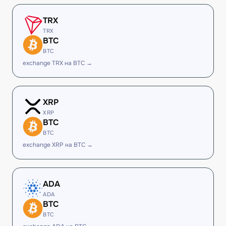
TRX
TRX
BTC
BTC
exchange TRX на BTC →
XRP
XRP
BTC
BTC
exchange XRP на BTC →
ADA
ADA
BTC
BTC