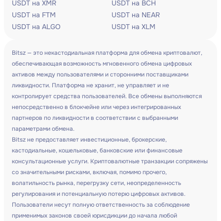
USDT на XMR
USDT на BCH
USDT на FTM
USDT на NEAR
USDT на ALGO
USDT на XLM
Bitsz — это некастодиальная платформа для обмена криптовалют,
обеспечивающая возможность мгновенного обмена цифровых
активов между пользователями и сторонними поставщиками
ликвидности. Платформа не хранит, не управляет и не
контролирует средства пользователей. Все обмены выполняются
непосредственно в блокчейне или через интегрированных
партнеров по ликвидности в соответствии с выбранными
параметрами обмена.
Bitsz не предоставляет инвестиционные, брокерские,
кастодиальные, кошельковые, банковские или финансовые
консультационные услуги. Криптовалютные транзакции сопряжены
со значительными рисками, включая, помимо прочего,
волатильность рынка, перегрузку сети, неопределенность
регулирования и потенциальную потерю цифровых активов.
Пользователи несут полную ответственность за соблюдение
применимых законов своей юрисдикции до начала любой