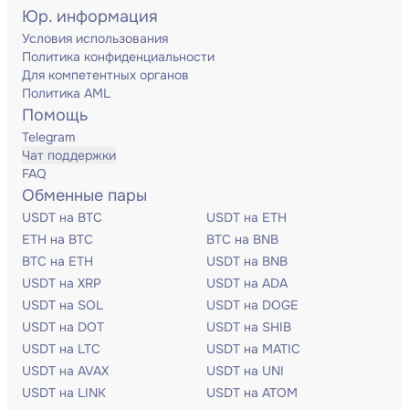
Юр. информация
Условия использования
Политика конфиденциальности
Для компетентных органов
Политика AML
Помощь
Telegram
Чат поддержки
FAQ
Обменные пары
USDT на BTC
USDT на ETH
ETH на BTC
BTC на BNB
BTC на ETH
USDT на BNB
USDT на XRP
USDT на ADA
USDT на SOL
USDT на DOGE
USDT на DOT
USDT на SHIB
USDT на LTC
USDT на MATIC
USDT на AVAX
USDT на UNI
USDT на LINK
USDT на ATOM