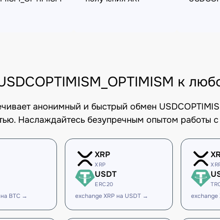
USDCOPTIMISM_OPTIMISM к любо
печивает анонимный и быстрый обмен USDCOPTIMIS
тью. Наслаждайтесь безупречным опытом работы с
XRP
X
XRP
XR
USDT
U
ERC20
TR
 на BTC →
exchange XRP на USDT →
exchange