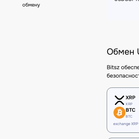
обмену
Обмен 
Bitsz обес
безопаснос
XRP
XRP
BTC
BTC
exchange XRP