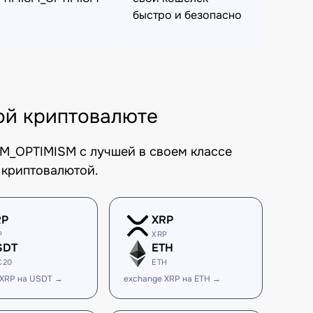
быстро и безопасно
й криптовалюте
M_OPTIMISM с лучшей в своем классе
 криптовалютой.
RP
XRP
P
XRP
SDT
ETH
C20
ETH
 XRP на USDT →
exchange XRP на ETH →