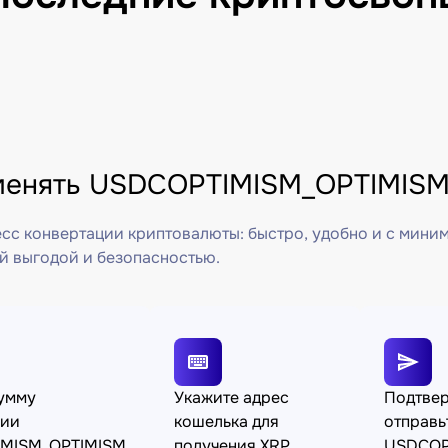
менять USDCOPTIMISM_OPTIMISM 
сс конвертации криптовалюты: быстро, удобно и с мини
й выгодой и безопасностью.
сумму
Укажите адрес
Подтвер
ции
кошелька для
отправь
MISM_OPTIMISM
получения XRP
USDCOP