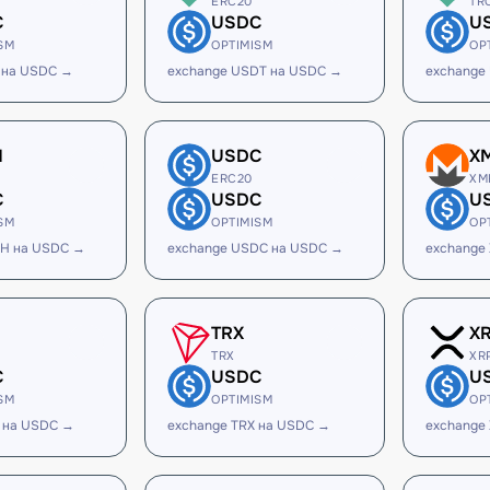
ERC20
TR
C
USDC
U
SM
OPTIMISM
OP
 на USDC →
exchange USDT на USDC →
exchange
H
USDC
X
ERC20
XM
C
USDC
U
SM
OPTIMISM
OP
SH на USDC →
exchange USDC на USDC →
exchange
TRX
X
TRX
XR
C
USDC
U
SM
OPTIMISM
OP
 на USDC →
exchange TRX на USDC →
exchange