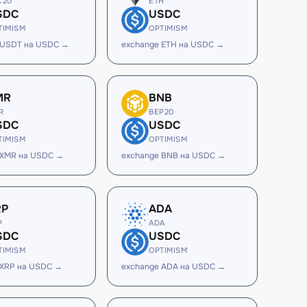
C20
ETH
SDC
USDC
TIMISM
OPTIMISM
 USDT на USDC →
exchange ETH на USDC →
MR
BNB
R
BEP20
SDC
USDC
TIMISM
OPTIMISM
 XMR на USDC →
exchange BNB на USDC →
RP
ADA
P
ADA
SDC
USDC
TIMISM
OPTIMISM
 XRP на USDC →
exchange ADA на USDC →