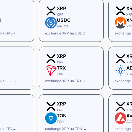
XRP
X
XRP
XR
H
USDC
X
ERC20
XM
 на DASH →
exchange XRP на USDC →
exchange
XRP
X
XRP
XR
TRX
A
TRX
AD
 на SOL →
exchange XRP на TRX →
exchange
XRP
X
XRP
XR
TON
A
TON
AV
 на LTC →
exchange XRP на TON →
exchange