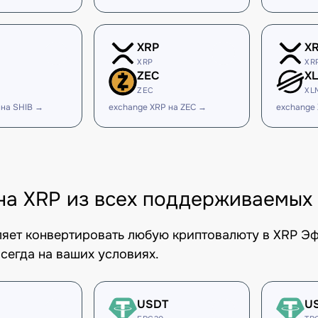
XRP
X
XRP
XR
ZEC
X
ZEC
XL
 на SHIB →
exchange XRP на ZEC →
exchange
на XRP из всех поддерживаемых
оляет конвертировать любую криптовалюту в XRP Э
сегда на ваших условиях.
USDT
U