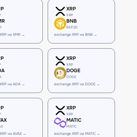
RP
XRP
P
XRP
MR
BNB
R
BEP20
 XRP на XMR →
exchange XRP на BNB →
RP
XRP
P
XRP
DA
DOGE
A
DOGE
 XRP на ADA →
exchange XRP на DOGE →
RP
XRP
P
XRP
VAX
MATIC
AX
MATIC
 XRP на AVAX →
exchange XRP на MATIC →