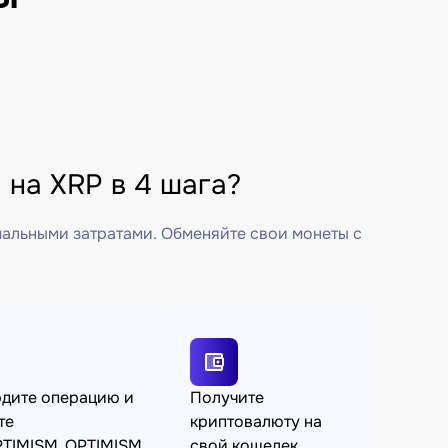
на XRP в 4 шага?
мальными затратами. Обменяйте свои монеты с
дите операцию и
Получите
те
криптовалюту на
TIMISM_OPTIMISM
свой кошелек