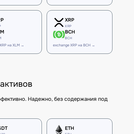
RP
XRP
P
XRP
LM
BCH
M
BCH
 XRP на XLM →
exchange XRP на BCH →
 активов
ффективно. Надежно, без содержания под
SDT
ETH