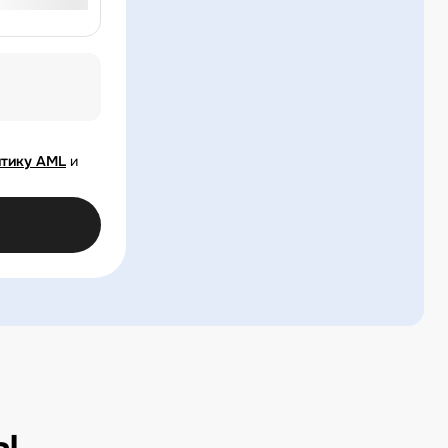
тику AML
и
ы