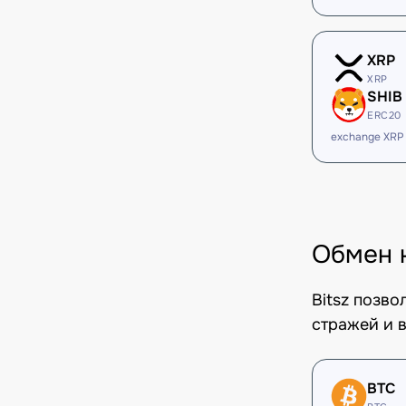
XRP
XRP
SHIB
ERC20
exchange XRP
Обмен 
Bitsz позв
стражей и в
BTC