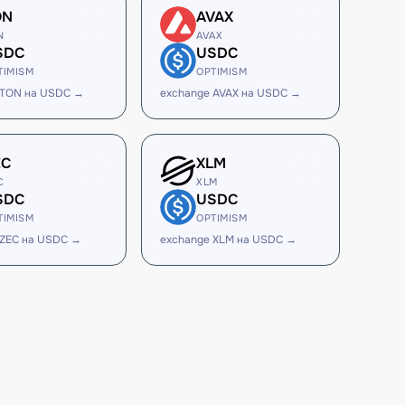
ON
AVAX
N
AVAX
SDC
USDC
TIMISM
OPTIMISM
 TON на USDC →
exchange AVAX на USDC →
EC
XLM
C
XLM
SDC
USDC
TIMISM
OPTIMISM
 ZEC на USDC →
exchange XLM на USDC →