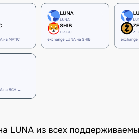
A
LUNA
L
LUNA
LU
C
SHIB
Z
ERC20
ZE
A на MATIC →
exchange LUNA на SHIB →
exchange
A
A на BCH →
на LUNA из всех поддерживаемы