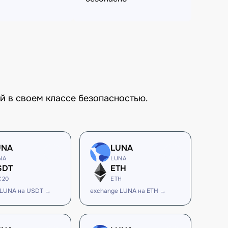
й в своем классе безопасностью.
UNA
LUNA
NA
LUNA
SDT
ETH
C20
ETH
 LUNA на USDT →
exchange LUNA на ETH →