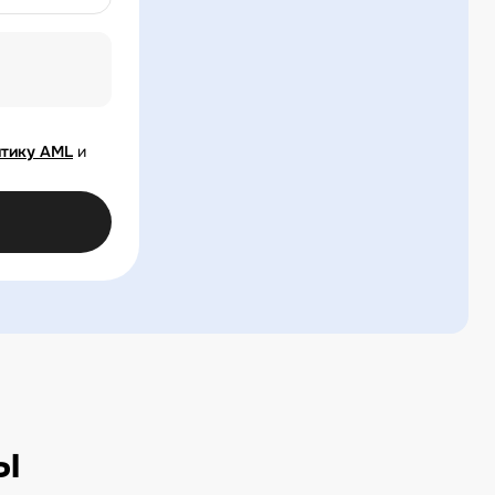
тику AML
и
ы