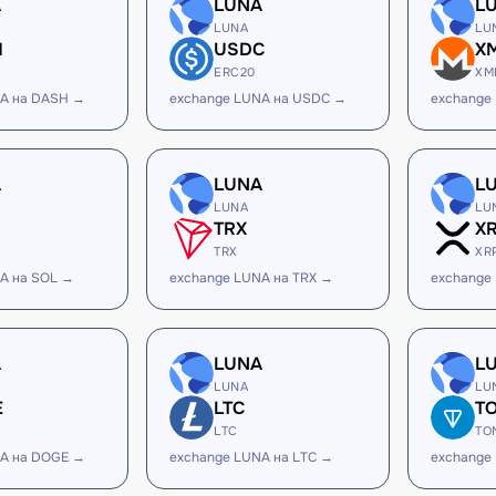
A
LUNA
L
LUNA
LU
H
USDC
X
ERC20
XM
NA на DASH →
exchange LUNA на USDC →
exchange
A
LUNA
L
LUNA
LU
TRX
X
TRX
XR
A на SOL →
exchange LUNA на TRX →
exchange
A
LUNA
L
LUNA
LU
E
LTC
T
LTC
TO
NA на DOGE →
exchange LUNA на LTC →
exchange