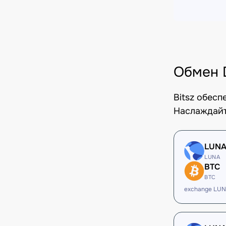
Обмен 
Bitsz обес
Наслаждайт
LUN
LUNA
BTC
BTC
exchange LUN