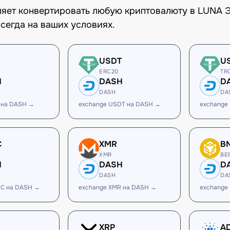
оляет конвертировать любую криптовалюту в LUNA 
сегда на ваших условиях.
USDT
U
ERC20
TR
H
DASH
D
DASH
DA
 на DASH →
exchange USDT на DASH →
exchange
C
XMR
B
XMR
BE
H
DASH
D
DASH
DA
DC на DASH →
exchange XMR на DASH →
exchange
XRP
A