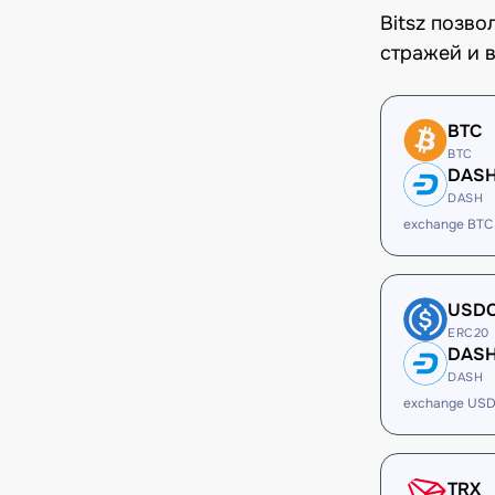
Bitsz позв
стражей и в
BTC
BTC
DAS
DASH
exchange BTC
USD
ERC20
DAS
DASH
exchange US
TRX