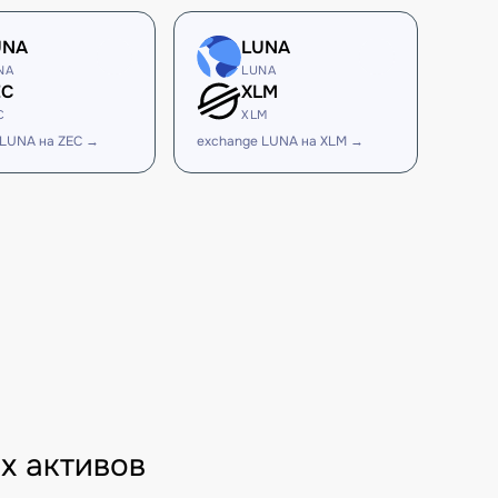
UNA
LUNA
NA
LUNA
EC
XLM
C
XLM
 LUNA на ZEC →
exchange LUNA на XLM →
х активов