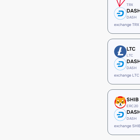
TRX
DAS
DASH
exchange TRX
LTC
LTC
DAS
DASH
exchange LTC
SHIB
ERC20
DAS
DASH
exchange SHI