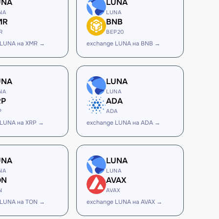
UNA
LUNA
NA
LUNA
MR
BNB
R
BEP20
 LUNA на XMR →
exchange LUNA на BNB →
UNA
LUNA
NA
LUNA
RP
ADA
P
ADA
 LUNA на XRP →
exchange LUNA на ADA →
UNA
LUNA
NA
LUNA
ON
AVAX
N
AVAX
 LUNA на TON →
exchange LUNA на AVAX →