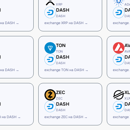
XRP
AD
H
DASH
D
DASH
DA
 на DASH →
exchange XRP на DASH →
exchange
TON
A
TON
AV
H
DASH
D
DASH
DA
 на DASH →
exchange TON на DASH →
exchange
ZEC
X
ZEC
XL
H
DASH
D
DASH
DA
B на DASH →
exchange ZEC на DASH →
exchange