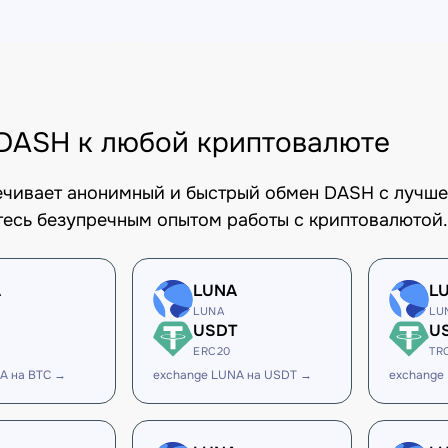
DASH к любой криптовалюте
печивает анонимный и быстрый обмен DASH с лучше
есь безупречным опытом работы с криптовалютой.
A
LUNA
L
LUNA
LU
USDT
U
ERC20
TR
A на BTC →
exchange LUNA на USDT →
exchange