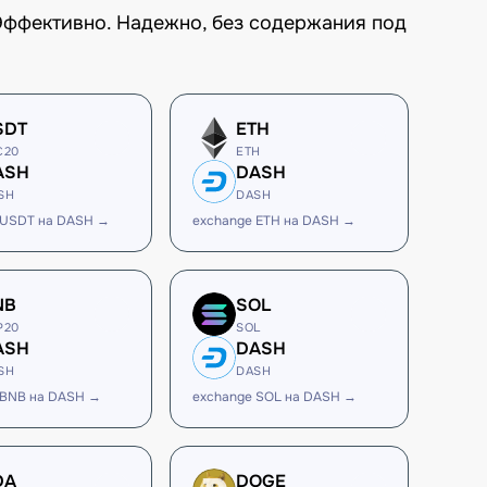
Эффективно. Надежно, без содержания под
SDT
ETH
C20
ETH
ASH
DASH
SH
DASH
 USDT на DASH →
exchange ETH на DASH →
NB
SOL
P20
SOL
ASH
DASH
SH
DASH
 BNB на DASH →
exchange SOL на DASH →
DA
DOGE