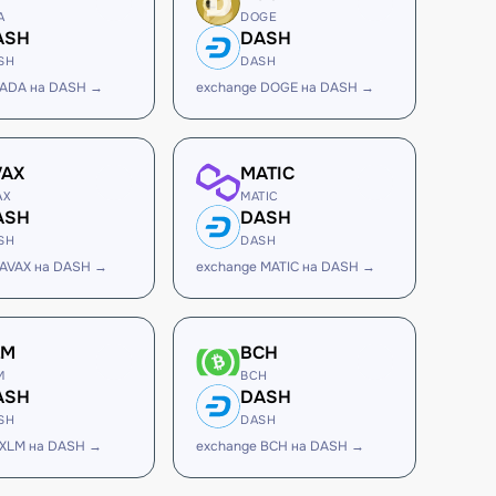
A
DOGE
ASH
DASH
SH
DASH
 ADA на DASH →
exchange DOGE на DASH →
VAX
MATIC
AX
MATIC
ASH
DASH
SH
DASH
 AVAX на DASH →
exchange MATIC на DASH →
LM
BCH
M
BCH
ASH
DASH
SH
DASH
 XLM на DASH →
exchange BCH на DASH →