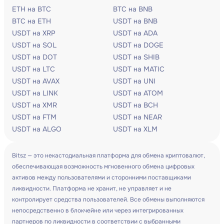
ETH на BTC
BTC на BNB
BTC на ETH
USDT на BNB
USDT на XRP
USDT на ADA
USDT на SOL
USDT на DOGE
USDT на DOT
USDT на SHIB
USDT на LTC
USDT на MATIC
USDT на AVAX
USDT на UNI
USDT на LINK
USDT на ATOM
USDT на XMR
USDT на BCH
USDT на FTM
USDT на NEAR
USDT на ALGO
USDT на XLM
Bitsz — это некастодиальная платформа для обмена криптовалют,
обеспечивающая возможность мгновенного обмена цифровых
активов между пользователями и сторонними поставщиками
ликвидности. Платформа не хранит, не управляет и не
контролирует средства пользователей. Все обмены выполняются
непосредственно в блокчейне или через интегрированных
партнеров по ликвидности в соответствии с выбранными