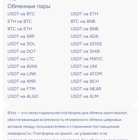
Обменные пары
USDT на BTC
USDT на ETH
ETH на BTC
BTC на BNB
BTC на ETH
USDT на BNB
USDT на XRP
USDT на ADA
USDT на SOL
USDT на DOGE
USDT на DOT
USDT на SHIB
USDT на LTC
USDT на MATIC
USDT на AVAX
USDT на UNI
USDT на LINK
USDT на ATOM
USDT на XMR
USDT на BCH
USDT на FTM
USDT на NEAR
USDT на ALGO
USDT на XLM
Bitsz — это некастодиальная платформа для обмена криптовалют,
обеспечивающая возможность мгновенного обмена цифровых
активов между пользователями и сторонними поставщиками
ликвидности. Платформа не хранит, не управляет и не