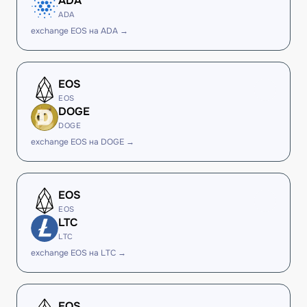
ADA
ADA
exchange EOS на ADA →
EOS
EOS
DOGE
DOGE
exchange EOS на DOGE →
EOS
EOS
LTC
LTC
exchange EOS на LTC →
EOS