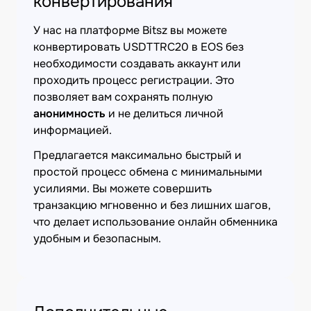
конвертирования
У нас на платформе Bitsz вы можете
конвертировать USDTTRC20 в EOS без
необходимости создавать аккаунт или
проходить процесс регистрации. Это
позволяет вам сохранять полную
анонимность
и не делиться личной
информацией.
Предлагается максимально быстрый и
простой процесс обмена с минимальными
усилиями. Вы можете совершить
транзакцию мгновенно и без лишних шагов,
что делает использование онлайн обменника
удобным и безопасным.