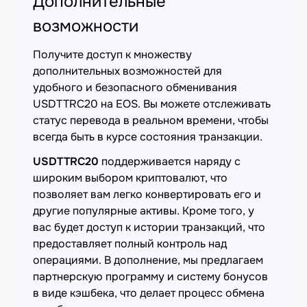
Дополнительные
возможности
Получите доступ к множеству
дополнительных возможностей для
удобного и безопасного обменивания
USDTTRC20 на EOS. Вы можете отслеживать
статус перевода в реальном времени, чтобы
всегда быть в курсе состояния транзакции.
USDTTRC20
поддерживается наряду с
широким выбором криптовалют, что
позволяет вам легко конвертировать его и
другие популярные активы. Кроме того, у
вас будет доступ к истории транзакций, что
предоставляет полный контроль над
операциями. В дополнение, мы предлагаем
партнерскую программу и систему бонусов
в виде кэшбека, что делает процесс обмена