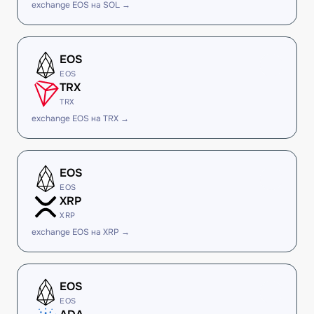
exchange EOS на SOL →
EOS
EOS
TRX
TRX
exchange EOS на TRX →
EOS
EOS
XRP
XRP
exchange EOS на XRP →
EOS
EOS