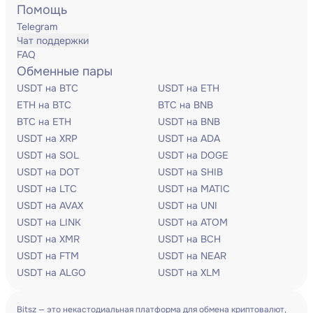
Помощь
Telegram
Чат поддержки
FAQ
Обменные пары
USDT на BTC
USDT на ETH
ETH на BTC
BTC на BNB
BTC на ETH
USDT на BNB
USDT на XRP
USDT на ADA
USDT на SOL
USDT на DOGE
USDT на DOT
USDT на SHIB
USDT на LTC
USDT на MATIC
USDT на AVAX
USDT на UNI
USDT на LINK
USDT на ATOM
USDT на XMR
USDT на BCH
USDT на FTM
USDT на NEAR
USDT на ALGO
USDT на XLM
Bitsz — это некастодиальная платформа для обмена криптовалют,