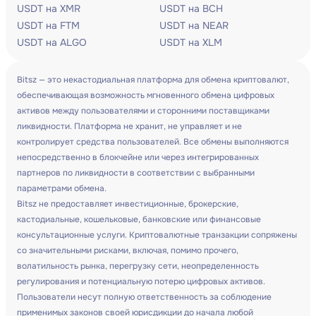
USDT на XMR
USDT на BCH
USDT на FTM
USDT на NEAR
USDT на ALGO
USDT на XLM
Bitsz — это некастодиальная платформа для обмена криптовалют,
обеспечивающая возможность мгновенного обмена цифровых
активов между пользователями и сторонними поставщиками
ликвидности. Платформа не хранит, не управляет и не
контролирует средства пользователей. Все обмены выполняются
непосредственно в блокчейне или через интегрированных
партнеров по ликвидности в соответствии с выбранными
параметрами обмена.
Bitsz не предоставляет инвестиционные, брокерские,
кастодиальные, кошельковые, банковские или финансовые
консультационные услуги. Криптовалютные транзакции сопряжены
со значительными рисками, включая, помимо прочего,
волатильность рынка, перегрузку сети, неопределенность
регулирования и потенциальную потерю цифровых активов.
Пользователи несут полную ответственность за соблюдение
применимых законов своей юрисдикции до начала любой