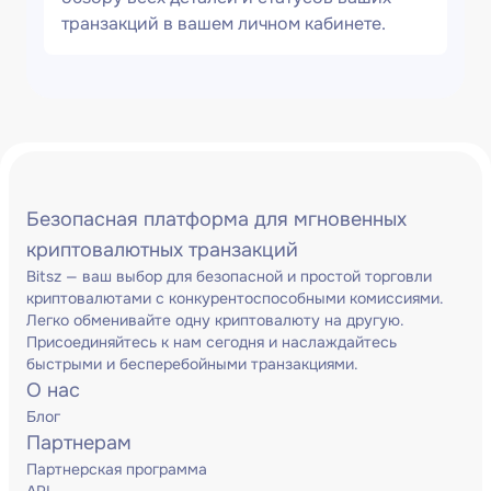
транзакций в вашем личном кабинете.
Безопасная платформа для мгновенных
криптовалютных транзакций
Bitsz — ваш выбор для безопасной и простой торговли
криптовалютами с конкурентоспособными комиссиями.
Легко обменивайте одну криптовалюту на другую.
Присоединяйтесь к нам сегодня и наслаждайтесь
быстрыми и бесперебойными транзакциями.
О нас
Блог
Партнерам
Партнерская программа