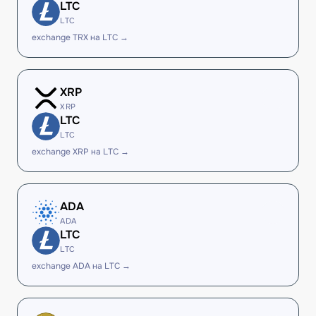
LTC
LTC
exchange TRX на LTC →
XRP
XRP
LTC
LTC
exchange XRP на LTC →
ADA
ADA
LTC
LTC
exchange ADA на LTC →