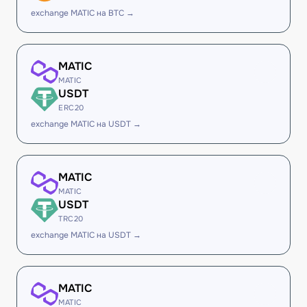
exchange MATIC на BTC →
MATIC
MATIC
USDT
ERC20
exchange MATIC на USDT →
MATIC
MATIC
USDT
TRC20
exchange MATIC на USDT →
MATIC
MATIC