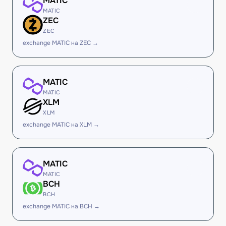
MATIC
MATIC
ZEC
ZEC
exchange MATIC на ZEC →
MATIC
MATIC
XLM
XLM
exchange MATIC на XLM →
MATIC
MATIC
BCH
BCH
exchange MATIC на BCH →