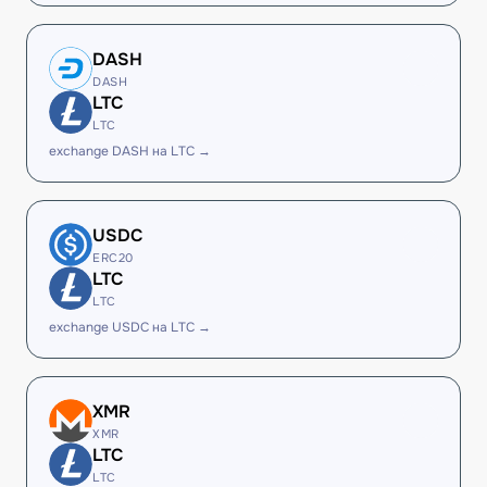
DASH
DASH
LTC
LTC
exchange DASH на LTC →
USDC
ERC20
LTC
LTC
exchange USDC на LTC →
XMR
XMR
LTC
LTC