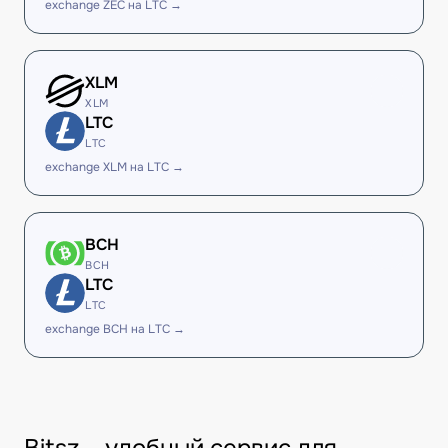
exchange ZEC на LTC →
XLM
XLM
LTC
LTC
exchange XLM на LTC →
BCH
BCH
LTC
LTC
exchange BCH на LTC →