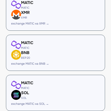
MATIC
MATIC
XMR
XMR
exchange MATIC на XMR →
MATIC
MATIC
BNB
BEP20
exchange MATIC на BNB →
MATIC
MATIC
SOL
SOL
exchange MATIC на SOL →