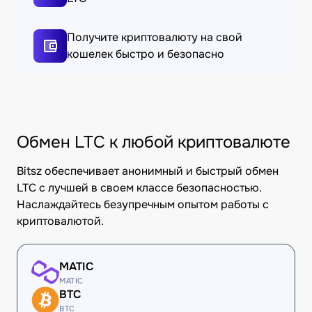
Получите криптовалюту на свой
кошелек быстро и безопасно
Обмен LTC к любой криптовалюте
Bitsz обеспечивает анонимный и быстрый обмен
LTC с лучшей в своем классе безопасностью.
Наслаждайтесь безупречным опытом работы с
криптовалютой.
MATIC
MATIC
BTC
BTC