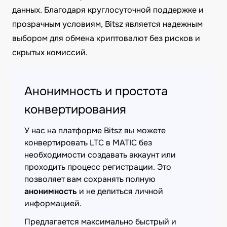
данных. Благодаря круглосуточной поддержке и
прозрачным условиям, Bitsz является надежным
выбором для обмена криптовалют без рисков и
скрытых комиссий.
Анонимность и простота
конвертирования
У нас на платформе Bitsz вы можете
конвертировать LTC в MATIC без
необходимости создавать аккаунт или
проходить процесс регистрации. Это
позволяет вам сохранять полную
анонимность
и не делиться личной
информацией.
Предлагается максимально быстрый и