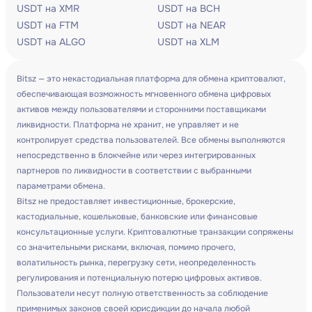
USDT на XMR
USDT на BCH
USDT на FTM
USDT на NEAR
USDT на ALGO
USDT на XLM
Bitsz — это некастодиальная платформа для обмена криптовалют,
обеспечивающая возможность мгновенного обмена цифровых
активов между пользователями и сторонними поставщиками
ликвидности. Платформа не хранит, не управляет и не
контролирует средства пользователей. Все обмены выполняются
непосредственно в блокчейне или через интегрированных
партнеров по ликвидности в соответствии с выбранными
параметрами обмена.
Bitsz не предоставляет инвестиционные, брокерские,
кастодиальные, кошельковые, банковские или финансовые
консультационные услуги. Криптовалютные транзакции сопряжены
со значительными рисками, включая, помимо прочего,
волатильность рынка, перегрузку сети, неопределенность
регулирования и потенциальную потерю цифровых активов.
Пользователи несут полную ответственность за соблюдение
применимых законов своей юрисдикции до начала любой