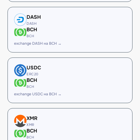
DASH
DASH
BCH
BCH
exchange DASH на BCH →
USDC
ERC20
BCH
BCH
exchange USDC на BCH →
XMR
XMR
BCH
BCH