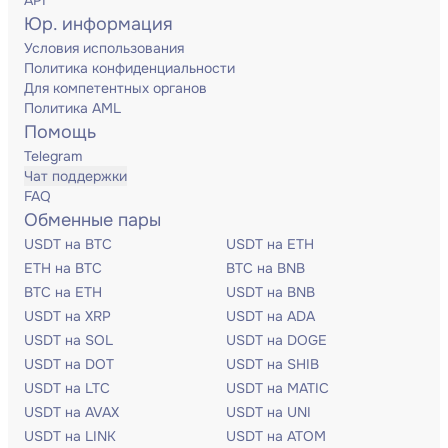
API
Юр. информация
Условия использования
Политика конфиденциальности
Для компетентных органов
Политика AML
Помощь
Telegram
Чат поддержки
FAQ
Обменные пары
USDT на BTC
USDT на ETH
ETH на BTC
BTC на BNB
BTC на ETH
USDT на BNB
USDT на XRP
USDT на ADA
USDT на SOL
USDT на DOGE
USDT на DOT
USDT на SHIB
USDT на LTC
USDT на MATIC
USDT на AVAX
USDT на UNI
USDT на LINK
USDT на ATOM